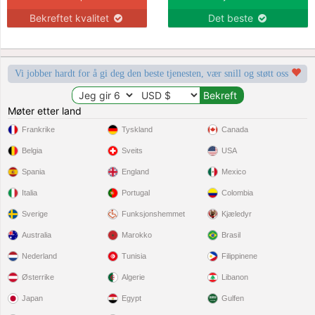
Bekreftet kvalitet
Det beste
Vi jobber hardt for å gi deg den beste tjenesten, vær snill og støtt oss
Møter etter land
Frankrike
Tyskland
Canada
Belgia
Sveits
USA
Spania
England
Mexico
Italia
Portugal
Colombia
Sverige
Funksjonshemmet
Kjæledyr
Australia
Marokko
Brasil
Nederland
Tunisia
Filippinene
Østerrike
Algerie
Libanon
Japan
Egypt
Gulfen