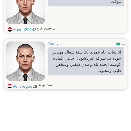
مؤقت
år gammel
Mando2024
32
Dumyat
0.9
انا شاب جاد عمري 26 سنة شغال مهندس
جودة ف شركة انترناشونال حالتي المادية
كويسة الحمد لله وعندي شقتي وشخص
طيب ومحبوب.
år gammel
Walidfegoo
28