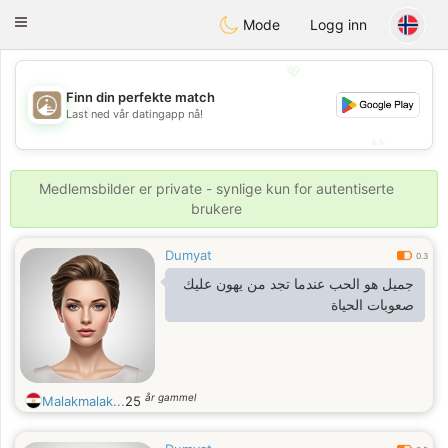
B
ahebik
Toggle
Mode
Logg inn
navigation
💖
Finn din perfekte match
💖
Last ned vår datingapp nå!
💕
💕
Medlemsbilder er private - synlige kun for autentiserte
brukere
Dumyat
0.3
جميل هو الحب عندما تجد من يهون عليك
صعوبات الحياة
år gammel
Malakmalak...
25