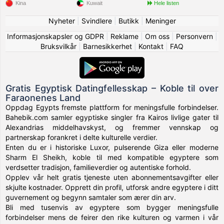
Kina
Kuwait
Hele listen
Nyheter
|
Svindlere
|
Butikk
|
Meninger
Informasjonskapsler og GDPR
|
Reklame
|
Om oss
|
Personvern
|
Bruksvilkår
|
Barnesikkerhet
|
Kontakt
|
FAQ
Gratis Egyptisk Datingfellesskap – Koble til over
Faraonenes Land
Oppdag Egypts fremste plattform for meningsfulle forbindelser.
Bahebik.com samler egyptiske singler fra Kairos livlige gater til
Alexandrias middelhavskyst, og fremmer vennskap og
partnerskap forankret i delte kulturelle verdier.
Enten du er i historiske Luxor, pulserende Giza eller moderne
Sharm El Sheikh, koble til med kompatible egyptere som
verdsetter tradisjon, familieverdier og autentiske forhold.
Opplev vår helt gratis tjeneste uten abonnementsavgifter eller
skjulte kostnader. Opprett din profil, utforsk andre egyptere i ditt
guvernement og begynn samtaler som ærer din arv.
Bli med tusenvis av egyptere som bygger meningsfulle
forbindelser mens de feirer den rike kulturen og varmen i vår