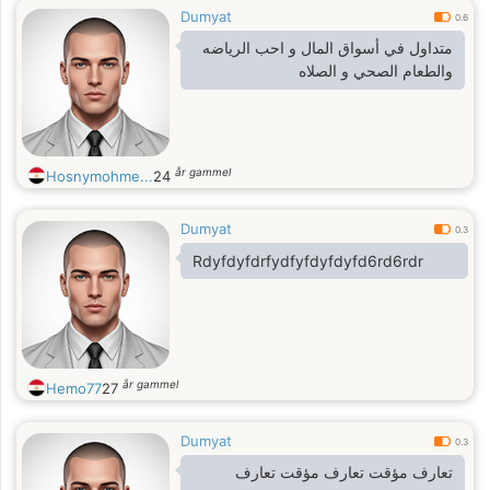
Dumyat
0.6
متداول في أسواق المال و احب الرياضه
والطعام الصحي و الصلاه
år gammel
Hosnymohme...
24
Dumyat
0.3
Rdyfdyfdrfydfyfdyfdyfd6rd6rdr
år gammel
Hemo77
27
Dumyat
0.3
تعارف مؤقت تعارف مؤقت تعارف