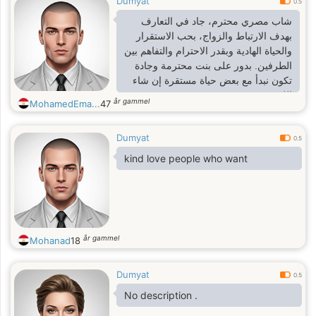
Dumyat
0.5
شاب مصري محترم، جاد في التعارف
بهدف الارتباط والزواج، بحب الاستقرار
والحياة الهادية وبقدر الاحترام والتفاهم بين
الطرفين. بدور على بنت محترمة وجادة
تكون نبدأ مع بعض حياة مستقرة إن شاء
الله.
år gammel
MohamedEma...
47
Dumyat
0.5
kind love people who want
år gammel
Mohanad
18
Dumyat
0.5
No description .