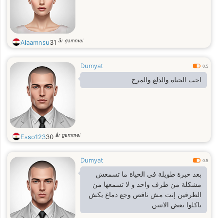
år gammel
Alaamnsu
31
Dumyat
0.5
احب الحياه والدلع والمرح
år gammel
Esso123
30
Dumyat
0.5
بعد خبرة طويلة في الحياة ما تسمعش
مشكلة من طرف واحد و لا تسمعها من
الطرفين إنت مش ناقص وجع دماغ يكش
ياكلوا بعض الاتنين