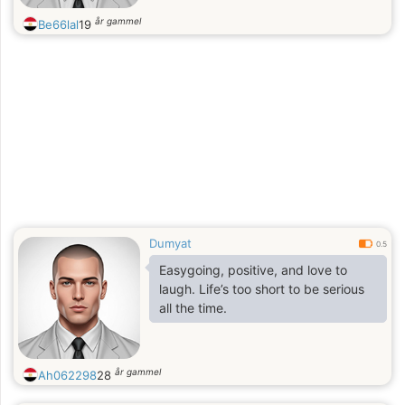
år gammel
Be66lal
19
Dumyat
0.5
Easygoing, positive, and love to
laugh. Life’s too short to be serious
all the time.
år gammel
Ah062298
28