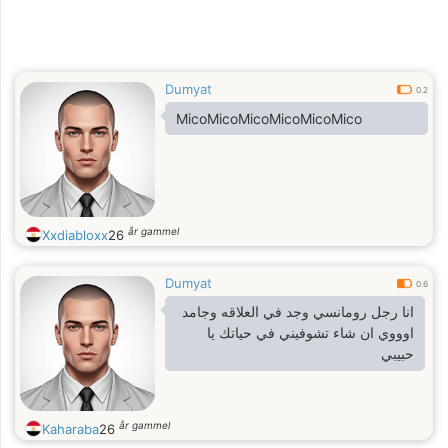
Dumyat
0.2
MicoMicoMicoMicoMicoMico
år gammel
Xxdiabloxx
26
Dumyat
0.6
انا رجل رومانسي وجد في العلاقه وجامد
اوووي ان شاء تشوفيني في حياتك يا
حبيبي
år gammel
Kaharaba
26