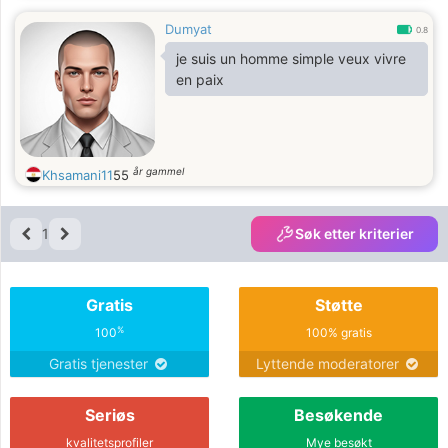
Dumyat
0.8
je suis un homme simple veux vivre
en paix
år gammel
Khsamani11
55
1
Søk etter kriterier
Gratis
Støtte
%
100
100% gratis
Gratis tjenester
Lyttende moderatorer
Seriøs
Besøkende
kvalitetsprofiler
Mye besøkt