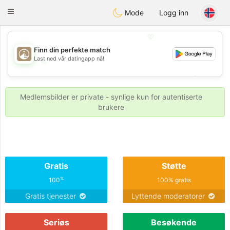
B
ahebik
Toggle
Mode
Logg inn
navigation
💖
Finn din perfekte match
Last ned vår datingapp nå!
💖
💕
💕
Medlemsbilder er private - synlige kun for autentiserte
brukere
Gratis
Støtte
%
100
100% gratis
Gratis tjenester
Lyttende moderatorer
Seriøs
Besøkende