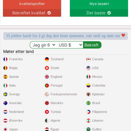
kvalitetsprofiler
Mye besøkt
Bekreftet kvalitet
Det beste
Vi jobber hardt for å gi deg den beste tjenesten, vær snill og støtt oss
Møter etter land
Frankrike
Tyskland
Canada
Belgia
Sveits
USA
Spania
England
Mexico
Italia
Portugal
Colombia
Sverige
Funksjonshemmet
Kjæledyr
Australia
Marokko
Brasil
Nederland
Tunisia
Filippinene
Østerrike
Algerie
Libanon
Japan
Egypt
Gulfen