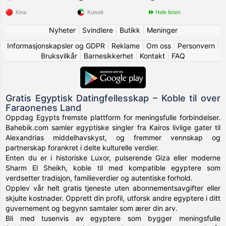
Kina
Kuwait
Hele listen
Nyheter
|
Svindlere
|
Butikk
|
Meninger
Informasjonskapsler og GDPR
|
Reklame
|
Om oss
|
Personvern
|
Bruksvilkår
|
Barnesikkerhet
|
Kontakt
|
FAQ
Gratis Egyptisk Datingfellesskap – Koble til over
Faraonenes Land
Oppdag Egypts fremste plattform for meningsfulle forbindelser.
Bahebik.com samler egyptiske singler fra Kairos livlige gater til
Alexandrias middelhavskyst, og fremmer vennskap og
partnerskap forankret i delte kulturelle verdier.
Enten du er i historiske Luxor, pulserende Giza eller moderne
Sharm El Sheikh, koble til med kompatible egyptere som
verdsetter tradisjon, familieverdier og autentiske forhold.
Opplev vår helt gratis tjeneste uten abonnementsavgifter eller
skjulte kostnader. Opprett din profil, utforsk andre egyptere i ditt
guvernement og begynn samtaler som ærer din arv.
Bli med tusenvis av egyptere som bygger meningsfulle