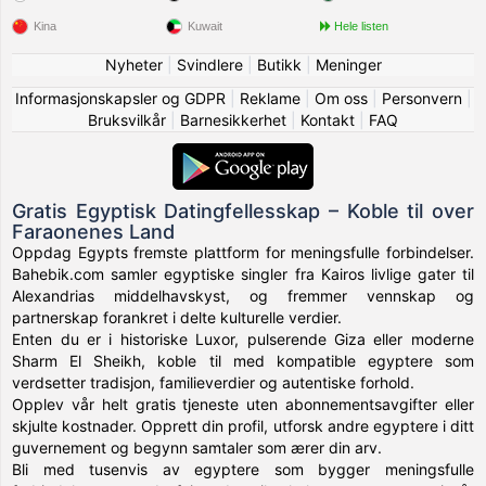
Kina
Kuwait
Hele listen
Nyheter
|
Svindlere
|
Butikk
|
Meninger
Informasjonskapsler og GDPR
|
Reklame
|
Om oss
|
Personvern
|
Bruksvilkår
|
Barnesikkerhet
|
Kontakt
|
FAQ
Gratis Egyptisk Datingfellesskap – Koble til over
Faraonenes Land
Oppdag Egypts fremste plattform for meningsfulle forbindelser.
Bahebik.com samler egyptiske singler fra Kairos livlige gater til
Alexandrias middelhavskyst, og fremmer vennskap og
partnerskap forankret i delte kulturelle verdier.
Enten du er i historiske Luxor, pulserende Giza eller moderne
Sharm El Sheikh, koble til med kompatible egyptere som
verdsetter tradisjon, familieverdier og autentiske forhold.
Opplev vår helt gratis tjeneste uten abonnementsavgifter eller
skjulte kostnader. Opprett din profil, utforsk andre egyptere i ditt
guvernement og begynn samtaler som ærer din arv.
Bli med tusenvis av egyptere som bygger meningsfulle