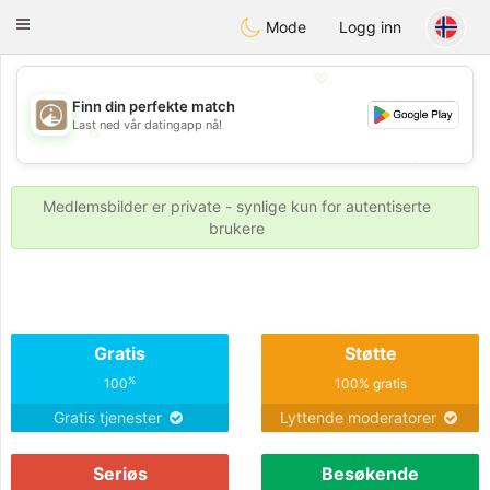
B
ahebik
Toggle
Mode
Logg inn
navigation
💖
Finn din perfekte match
Last ned vår datingapp nå!
💖
💕
💕
Medlemsbilder er private - synlige kun for autentiserte
brukere
Gratis
Støtte
%
100
100% gratis
Gratis tjenester
Lyttende moderatorer
Seriøs
Besøkende