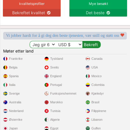
kvalitetsprofiler
Mye besøkt
Bekreftet kvalitet
Det beste
Vi jobber hardt for å gi deg den beste tjenesten, vær snill og støtt oss
Møter etter land
Frankrike
Tyskland
Canada
Belgia
Sveits
USA
Spania
England
Mexico
Italia
Portugal
Colombia
Sverige
Funksjonshemmet
Kjæledyr
Australia
Marokko
Brasil
Nederland
Tunisia
Filippinene
Østerrike
Algerie
Libanon
Japan
Egypt
Gulfen