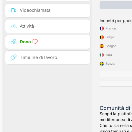
Videochiamata
Incontri per pae
Attività
Francia
Belgio
Dona
Spagna
Italia
Timeline di lavoro
Svezia
Comunità di I
Scopri la piattaf
mediterranea di A
Che tu sia nella 
valori familiari e