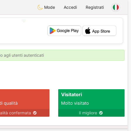
Mode
Accedi
Registrati
💖
💕
o agli utenti autenticati
Visitatori
di qualità
Molto visitato
alità confermata
Il migliore