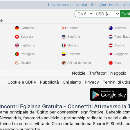
Lavoriamo sodo per darti il miglior servizio, per 
se
Germania
Canada
Australia
Svizzera
Stati Uniti
Paesi Bass
Inghilterra
Messico
Austria
Portogallo
Colombia
Giappone
Disabili
Animali domestici
Cina
Notizie
|
Truffatori
|
Negozio
|
Cookie e GDPR
|
Pubblicità
|
Chi siamo
|
Privacy
|
Termini di util
ncontri Egiziana Gratuita – Connettiti Attraverso la 
orma principale dell'Egitto per connessioni significative. Bahebik.com 
lessandria, favorendo amicizie e partnership radicate in valori cultura
storica Luxor, nella vibrante Giza o nella moderna Sharm El Sheikh, co
 le relazioni autentiche.