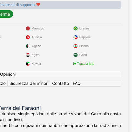
favore sii di supporto
Marocco
Brasile
i
Tunisia
Filippine
Algeria
Libano
Egitto
Golfo
Kuwait
Tutta la lista
Opinioni
izzo
|
Sicurezza dei minori
|
Contatto
|
FAQ
Terra dei Faraoni
riunisce single egiziani dalle strade vivaci del Cairo alla costa
li condivisi.
nnettiti con egiziani compatibili che apprezzano la tradizione, i