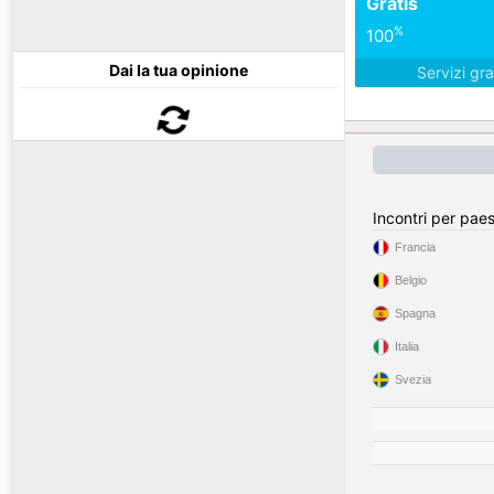
Gratis
%
100
Dai la tua opinione
Servizi gra
Incontri per pae
Francia
Belgio
Spagna
Italia
Svezia