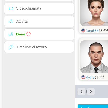
Videochiamata
Attività
ann
Clara554
35
Dona
Timeline di lavoro
anni
Mylife
51
1