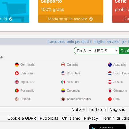
Supporto
Serio
100% gratis
profili 
tuiti
Moderatori in ascolto
Qu
Lavoriamo sodo per darti il miglior servizio, per 
se
Germania
Canada
Australia
Svizzera
Stati Uniti
Paesi Bass
Inghilterra
Messico
Austria
Portogallo
Colombia
Giappone
Disabili
Animali domestici
Cina
Notizie
|
Truffatori
|
Negozio
|
Cookie e GDPR
|
Pubblicità
|
Chi siamo
|
Privacy
|
Termini di util