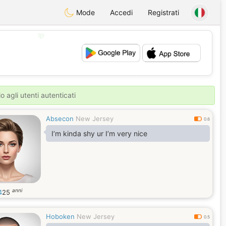
Mode
Accedi
Registrati
💖
💕
o agli utenti autenticati
Absecon
New Jersey
0.6
I’m kinda shy ur I’m very nice
anni
4
25
Hoboken
New Jersey
0.5