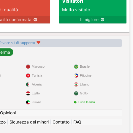
Visitatori
di qualità
Molto visitato
alità confermata
Il migliore
favore sii di supporto
Marocco
Brasile
i
Tunisia
Filippine
Algeria
Libano
Egitto
Golfo
Kuwait
Tutta la lista
Opinioni
izzo
|
Sicurezza dei minori
|
Contatto
|
FAQ