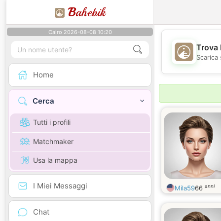
B
ahebik
Cairo 2026-08-08 10:20
Trova 
Scarica 
Home
Cerca
Tutti i profili
Matchmaker
Usa la mappa
I Miei Messaggi
anni
Mila59
66
Chat