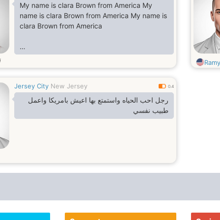
My name is clara Brown from America My
name is clara Brown from America My name is
clara Brown from America
i
Ram
My name is clara Brown from America My
Jersey City
New Jersey
name is clara Brown from America My name is
0.4
clara Brown from America
رجل احب الحياه واستمتع بها اعيش بامريكا واعمل
طبيب نفسي
My name is clara Brown from America My
name is clara Brown from America My name is
clara Brown from America