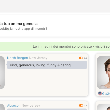
la tua anima gemella
subito la nostra app di incontri!
💖
💕
Le immagini dei membri sono private - visibili sol
North Bergen
New Jersey
0.6
Kind, generous, loving, funny & caring
Gia2
Absecon
New Jersey
0.4