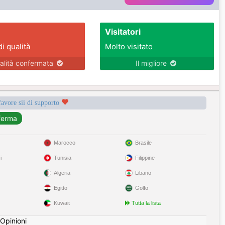
Visitatori
di qualità
Molto visitato
alità confermata
Il migliore
favore sii di supporto
Marocco
Brasile
i
Tunisia
Filippine
Algeria
Libano
Egitto
Golfo
Kuwait
Tutta la lista
Opinioni