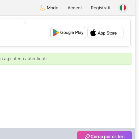
Mode
Accedi
Registrati
💖
💕
o agli utenti autenticati
Cerca per criteri