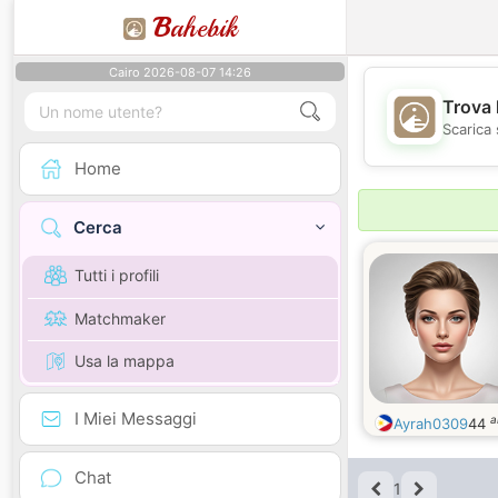
B
ahebik
Cairo 2026-08-07 14:26
Trova 
Scarica 
Home
Cerca
Tutti i profili
Matchmaker
Usa la mappa
I Miei Messaggi
a
Ayrah0309
44
Chat
1