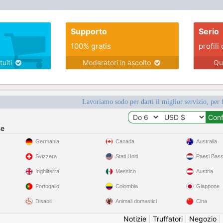
Supporto
Serio
100% gratis
profili 
tuiti
Moderatori in ascolto
Qu
Lavoriamo sodo per darti il miglior servizio, per 
se
Germania
Canada
Australia
Svizzera
Stati Uniti
Paesi Bass
Inghilterra
Messico
Austria
Portogallo
Colombia
Giappone
Disabili
Animali domestici
Cina
Notizie
|
Truffatori
|
Negozio
|