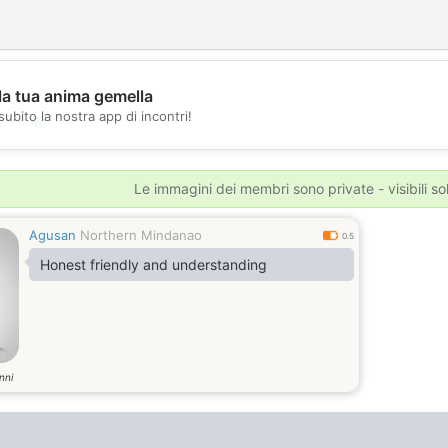
la tua anima gemella
subito la nostra app di incontri!
💖
💕
Le immagini dei membri sono private - visibili sol
Agusan
Northern Mindanao
0.5
Honest friendly and understanding
nni