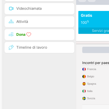
Videochiamata
Gratis
Attività
%
100
Servizi gra
Dona
Timeline di lavoro
Incontri per pae
Francia
Belgio
Spagna
Italia
Svezia