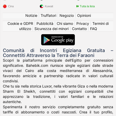
Cina
Kuwait
Tutta la lista
Notizie
|
Truffatori
|
Negozio
|
Opinioni
Cookie e GDPR
|
Pubblicità
|
Chi siamo
|
Privacy
|
Termini di
utilizzo
|
Sicurezza dei minori
|
Contatto
|
FAQ
Comunità di Incontri Egiziana Gratuita –
Connettiti Attraverso la Terra dei Faraoni
Scopri la piattaforma principale dell'Egitto per connessioni
significative. Bahebik.com riunisce single egiziani dalle strade
vivaci del Cairo alla costa mediterranea di Alessandria,
favorendo amicizie e partnership radicate in valori culturali
condivisi.
Che tu sia nella storica Luxor, nella vibrante Giza o nella moderna
Sharm El Sheikh, connettiti con egiziani compatibili che
apprezzano la tradizione, i valori familiari e le relazioni
autentiche.
Sperimenta il nostro servizio completamente gratuito senza
tariffe di abbonamento o costi nascosti. Crea il tuo profilo,