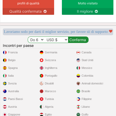
profili di qualità
Molto visitato
Qualità confermata
Il migliore
Lavoriamo sodo per darti il miglior servizio, per favore sii di supporto
Incontri per paese
Francia
Germania
Canada
Belgio
Svizzera
Stati Uniti
Spagna
Inghilterra
Messico
Italia
Portogallo
Colombia
Svezia
Disabili
Animali domestici
Australia
Marocco
Brasile
Paesi Bassi
Tunisia
Filippine
Austria
Algeria
Libano
Giappone
Egitto
Golfo