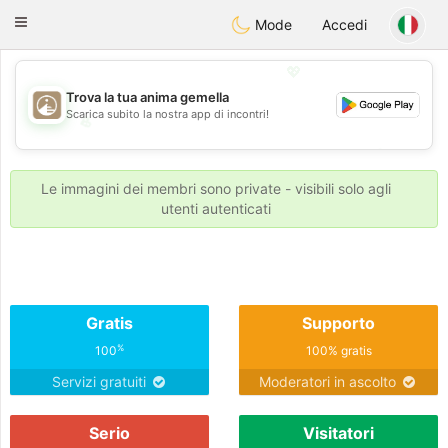
B
ahebik
Toggle
Mode
Accedi
navigation
💖
Trova la tua anima gemella
Scarica subito la nostra app di incontri!
💖
💕
💕
Le immagini dei membri sono private - visibili solo agli
utenti autenticati
Gratis
Supporto
%
100
100% gratis
Servizi gratuiti
Moderatori in ascolto
Serio
Visitatori