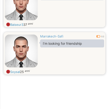
anni
Baiseur3
37
Marrakech-Safi
0.2
I’m looking for friendship
anni
Soysal
25