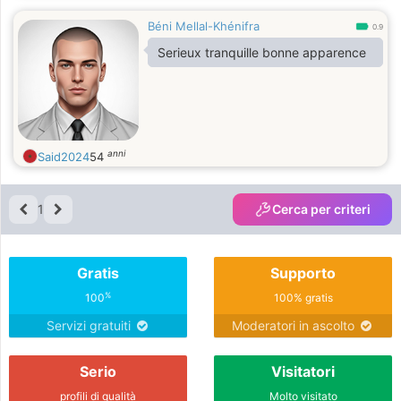
Béni Mellal-Khénifra
0.9
Serieux tranquille bonne apparence
anni
Said2024
54
1
Cerca per criteri
Gratis
Supporto
%
100
100% gratis
Servizi gratuiti
Moderatori in ascolto
Serio
Visitatori
profili di qualità
Molto visitato