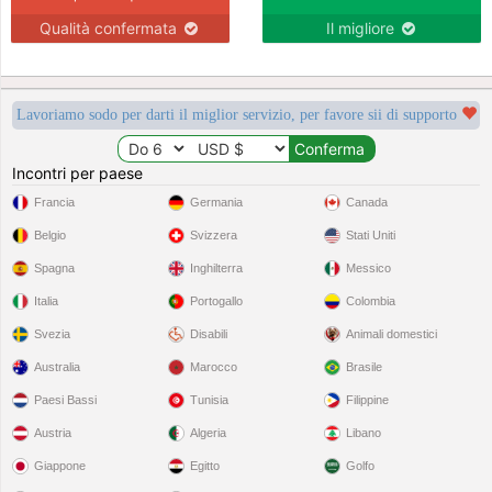
Qualità confermata
Il migliore
Lavoriamo sodo per darti il miglior servizio, per favore sii di supporto
Incontri per paese
Francia
Germania
Canada
Belgio
Svizzera
Stati Uniti
Spagna
Inghilterra
Messico
Italia
Portogallo
Colombia
Svezia
Disabili
Animali domestici
Australia
Marocco
Brasile
Paesi Bassi
Tunisia
Filippine
Austria
Algeria
Libano
Giappone
Egitto
Golfo