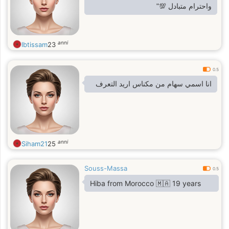
واحترام متبادل 💯"
anni
Ibtissam
23
0.5
انا اسمي سهام من مكناس اريد التعرف
anni
Siham21
25
Souss-Massa
0.5
Hiba from Morocco 🇲🇦 19 years