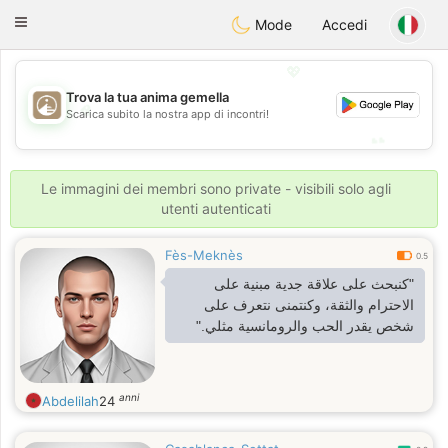
B
ahebik
Toggle
Mode
Accedi
navigation
💖
Trova la tua anima gemella
💖
Scarica subito la nostra app di incontri!
💕
💕
Le immagini dei membri sono private - visibili solo agli
utenti autenticati
Fès-Meknès
0.5
"كنبحث على علاقة جدية مبنية على
الاحترام والثقة، وكنتمنى نتعرف على
شخص يقدر الحب والرومانسية مثلي."
anni
Abdelilah
24