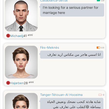
Casablanca-Settat
0.9
I'm looking for a serious partner for
marriage here
anni
Michaeljj
41
Fès-Meknès
0.5
انا اسمي هاجر من مكناس اريد تعارف
anni
Hajarben
28
Tanger-Tétouan-Al Hoceima
0
شابة هادئة كنحب نضحك ونعيش الحياة
ببساطة 😄كنقلب على تعارف نقي