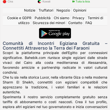
Cina
Kuwait
Tutta la lista
Notizie
|
Truffatori
|
Negozio
|
Opinioni
Cookie e GDPR
|
Pubblicità
|
Chi siamo
|
Privacy
|
Termini di
utilizzo
|
Sicurezza dei minori
|
Contatto
|
FAQ
Comunità di Incontri Egiziana Gratuita –
Connettiti Attraverso la Terra dei Faraoni
Scopri la piattaforma principale dell'Egitto per connessioni
significative. Bahebik.com riunisce single egiziani dalle strade
vivaci del Cairo alla costa mediterranea di Alessandria,
favorendo amicizie e partnership radicate in valori culturali
condivisi.
Che tu sia nella storica Luxor, nella vibrante Giza o nella moderna
Sharm El Sheikh, connettiti con egiziani compatibili che
apprezzano la tradizione, i valori familiari e le relazioni
autentiche.
Sperimenta il nostro servizio completamente gratuito senza
tariffe di abbonamento o costi nascosti. Crea il tuo profilo,
esplora altri egiziani nel tuo governatorato e inizia conversazioni