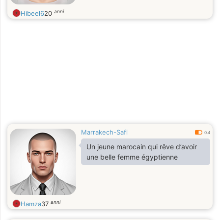
anni
Hibeel6
20
Marrakech-Safi
0.4
Un jeune marocain qui rêve d’avoir
une belle femme égyptienne
anni
Hamza
37