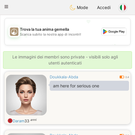
B
ahebik
Toggle
Mode
Accedi
navigation
💖
Trova la tua anima gemella
Scarica subito la nostra app di incontri!
💖
💕
💕
Le immagini dei membri sono private - visibili solo agli
utenti autenticati
Doukkala-Abda
0.4
am here for serious one
anni
Daram
33