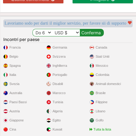
Lavoriamo sodo per darti il miglior servizio, per favore sii di supporto
Incontri per paese
Francia
Germania
Canada
Belgio
Svizzera
Stati Uniti
Spagna
Inghilterra
Messico
Italia
Portogallo
Colombia
Svezia
Disabili
Animali domestici
Australia
Marocco
Brasile
Paesi Bassi
Tunisia
Filippine
Austria
Algeria
Libano
Giappone
Egitto
Golfo
Cina
Kuwait
Tutta la lista