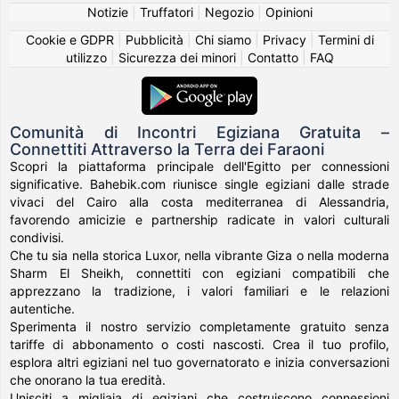
Notizie
|
Truffatori
|
Negozio
|
Opinioni
Cookie e GDPR
|
Pubblicità
|
Chi siamo
|
Privacy
|
Termini di
utilizzo
|
Sicurezza dei minori
|
Contatto
|
FAQ
Comunità di Incontri Egiziana Gratuita –
Connettiti Attraverso la Terra dei Faraoni
Scopri la piattaforma principale dell'Egitto per connessioni
significative. Bahebik.com riunisce single egiziani dalle strade
vivaci del Cairo alla costa mediterranea di Alessandria,
favorendo amicizie e partnership radicate in valori culturali
condivisi.
Che tu sia nella storica Luxor, nella vibrante Giza o nella moderna
Sharm El Sheikh, connettiti con egiziani compatibili che
apprezzano la tradizione, i valori familiari e le relazioni
autentiche.
Sperimenta il nostro servizio completamente gratuito senza
tariffe di abbonamento o costi nascosti. Crea il tuo profilo,
esplora altri egiziani nel tuo governatorato e inizia conversazioni
che onorano la tua eredità.
Unisciti a migliaia di egiziani che costruiscono connessioni