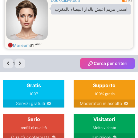
Doukkala-Abda
0.3
اسمي مريم اعيش بالدار البيضاء بالمغرب
anni
Marieem
61
1
Cerca per criteri
Gratis
Supporto
%
100
100% gratis
Servizi gratuiti
Moderatori in ascolto
Serio
Visitatori
profili di qualità
Molto visitato
Qualità confermata
Il migliore