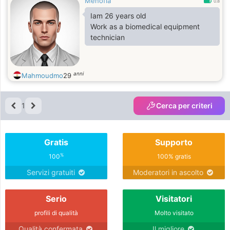
Menofia
0.8
Iam 26 years old
Work as a biomedical equipment
technician
anni
Mahmoudmo
29
1
Cerca per criteri
Gratis
Supporto
%
100
100% gratis
Servizi gratuiti
Moderatori in ascolto
Serio
Visitatori
profili di qualità
Molto visitato
Qualità confermata
Il migliore