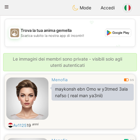
B
ahebik
Toggle
Mode
Accedi
navigation
💖
Trova la tua anima gemella
Scarica subito la nostra app di incontri!
💖
💕
💕
Le immagini dei membri sono private - visibili solo agli
utenti autenticati
Menofia
0.5
maykonsh ebn Omo w y3tmed 3ala
nafso ( real man ya3nii)
anni
Av1125
19