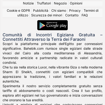
Notizie
|
Truffatori
|
Negozio
|
Opinioni
Cookie e GDPR
|
Pubblicità
|
Chi siamo
|
Privacy
|
Termini di
utilizzo
|
Sicurezza dei minori
|
Contatto
|
FAQ
Comunità di Incontri Egiziana Gratuita –
Connettiti Attraverso la Terra dei Faraoni
Scopri la piattaforma principale dell'Egitto per connessioni
significative. Bahebik.com riunisce single egiziani dalle strade
vivaci del Cairo alla costa mediterranea di Alessandria,
favorendo amicizie e partnership radicate in valori culturali
condivisi.
Che tu sia nella storica Luxor, nella vibrante Giza o nella moderna
Sharm El Sheikh, connettiti con egiziani compatibili che
apprezzano la tradizione, i valori familiari e le relazioni
autentiche.
Sperimenta il nostro servizio completamente gratuito senza
tariffe di abbonamento o costi nascosti. Crea il tuo profilo,
esplora altri egiziani nel tuo governatorato e inizia conversazioni
che onorano la tua eredità.
Unisciti a migliaia di egiziani che costruiscono connessioni