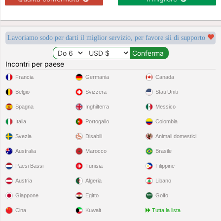
Lavoriamo sodo per darti il miglior servizio, per favore sii di supporto
Incontri per paese
Francia
Germania
Canada
Belgio
Svizzera
Stati Uniti
Spagna
Inghilterra
Messico
Italia
Portogallo
Colombia
Svezia
Disabili
Animali domestici
Australia
Marocco
Brasile
Paesi Bassi
Tunisia
Filippine
Austria
Algeria
Libano
Giappone
Egitto
Golfo
Cina
Kuwait
Tutta la lista