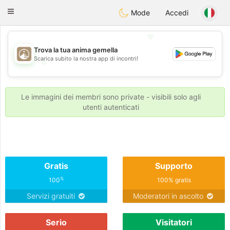
B
ahebik
Toggle
Mode
Accedi
navigation
💖
Trova la tua anima gemella
Scarica subito la nostra app di incontri!
💖
💕
💕
Le immagini dei membri sono private - visibili solo agli
utenti autenticati
Gratis
Supporto
%
100
100% gratis
Servizi gratuiti
Moderatori in ascolto
Serio
Visitatori