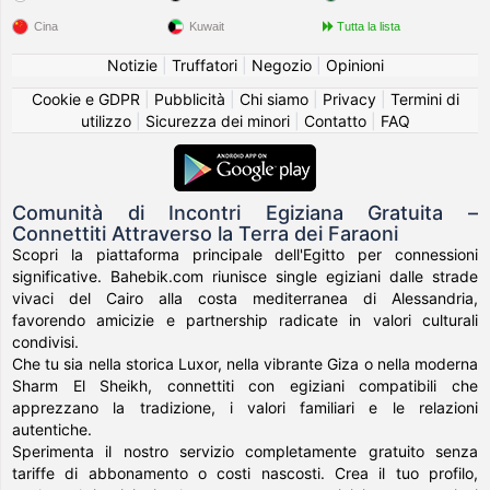
Cina
Kuwait
Tutta la lista
Notizie
|
Truffatori
|
Negozio
|
Opinioni
Cookie e GDPR
|
Pubblicità
|
Chi siamo
|
Privacy
|
Termini di
utilizzo
|
Sicurezza dei minori
|
Contatto
|
FAQ
Comunità di Incontri Egiziana Gratuita –
Connettiti Attraverso la Terra dei Faraoni
Scopri la piattaforma principale dell'Egitto per connessioni
significative. Bahebik.com riunisce single egiziani dalle strade
vivaci del Cairo alla costa mediterranea di Alessandria,
favorendo amicizie e partnership radicate in valori culturali
condivisi.
Che tu sia nella storica Luxor, nella vibrante Giza o nella moderna
Sharm El Sheikh, connettiti con egiziani compatibili che
apprezzano la tradizione, i valori familiari e le relazioni
autentiche.
Sperimenta il nostro servizio completamente gratuito senza
tariffe di abbonamento o costi nascosti. Crea il tuo profilo,