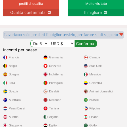
profili di qualità
Molto visitato
Qualità confermata
Il migliore
Lavoriamo sodo per darti il miglior servizio, per favore sii di supporto
Incontri per paese
Francia
Germania
Canada
Belgio
Svizzera
Stati Uniti
Spagna
Inghilterra
Messico
Italia
Portogallo
Colombia
Svezia
Disabili
Animali domestici
Australia
Marocco
Brasile
Paesi Bassi
Tunisia
Filippine
Austria
Algeria
Libano
Giappone
Egitto
Golfo