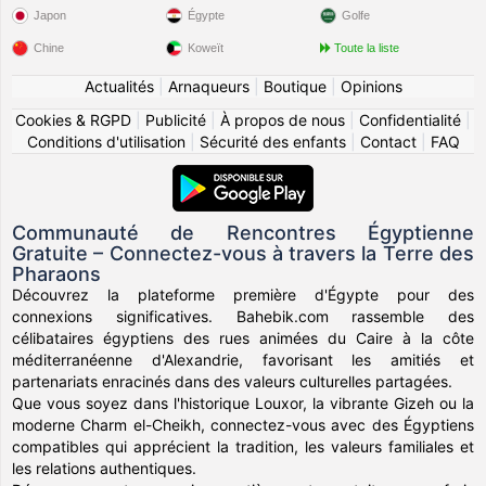
Japon
Égypte
Golfe
Chine
Koweït
Toute la liste
Actualités
|
Arnaqueurs
|
Boutique
|
Opinions
Cookies & RGPD
|
Publicité
|
À propos de nous
|
Confidentialité
|
Conditions d'utilisation
|
Sécurité des enfants
|
Contact
|
FAQ
Communauté de Rencontres Égyptienne
Gratuite – Connectez-vous à travers la Terre des
Pharaons
Découvrez la plateforme première d'Égypte pour des
connexions significatives. Bahebik.com rassemble des
célibataires égyptiens des rues animées du Caire à la côte
méditerranéenne d'Alexandrie, favorisant les amitiés et
partenariats enracinés dans des valeurs culturelles partagées.
Que vous soyez dans l'historique Louxor, la vibrante Gizeh ou la
moderne Charm el-Cheikh, connectez-vous avec des Égyptiens
compatibles qui apprécient la tradition, les valeurs familiales et
les relations authentiques.