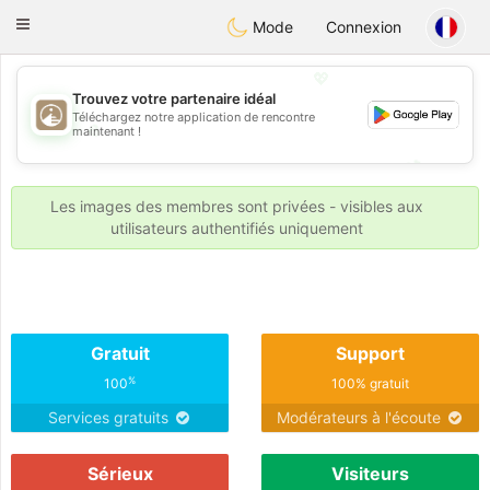
B
ahebik
Toggle
Mode
Connexion
navigation
💖
Trouvez votre partenaire idéal
Téléchargez notre application de rencontre
💖
maintenant !
💕
💕
Les images des membres sont privées - visibles aux
utilisateurs authentifiés uniquement
Gratuit
Support
%
100
100% gratuit
Services gratuits
Modérateurs à l'écoute
Sérieux
Visiteurs