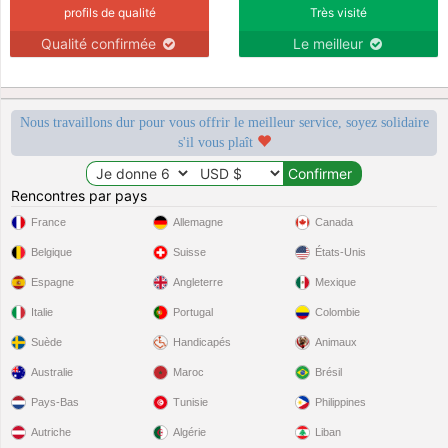
profils de qualité
Très visité
Qualité confirmée
Le meilleur
Nous travaillons dur pour vous offrir le meilleur service, soyez solidaire
s'il vous plaît
Rencontres par pays
France
Allemagne
Canada
Belgique
Suisse
États-Unis
Espagne
Angleterre
Mexique
Italie
Portugal
Colombie
Suède
Handicapés
Animaux
Australie
Maroc
Brésil
Pays-Bas
Tunisie
Philippines
Autriche
Algérie
Liban