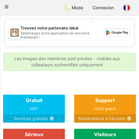
B
ahebik
Toggle
Mode
Connexion
navigation
💖
Trouvez votre partenaire idéal
Téléchargez notre application de rencontre
💖
maintenant !
💕
💕
Les images des membres sont privées - visibles aux
utilisateurs authentifiés uniquement
Gratuit
Support
%
100
100% gratuit
Services gratuits
Modérateurs à l'écoute
Sérieux
Visiteurs