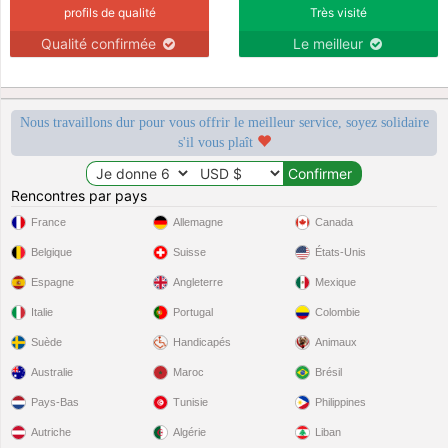
profils de qualité
Très visité
Qualité confirmée
Le meilleur
Nous travaillons dur pour vous offrir le meilleur service, soyez solidaire
s'il vous plaît
Rencontres par pays
France
Allemagne
Canada
Belgique
Suisse
États-Unis
Espagne
Angleterre
Mexique
Italie
Portugal
Colombie
Suède
Handicapés
Animaux
Australie
Maroc
Brésil
Pays-Bas
Tunisie
Philippines
Autriche
Algérie
Liban