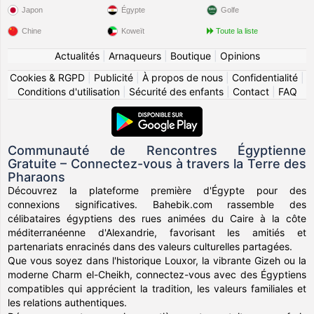
Japon
Égypte
Golfe
Chine
Koweït
Toute la liste
Actualités
|
Arnaqueurs
|
Boutique
|
Opinions
Cookies & RGPD
|
Publicité
|
À propos de nous
|
Confidentialité
|
Conditions d'utilisation
|
Sécurité des enfants
|
Contact
|
FAQ
Communauté de Rencontres Égyptienne
Gratuite – Connectez-vous à travers la Terre des
Pharaons
Découvrez la plateforme première d'Égypte pour des
connexions significatives. Bahebik.com rassemble des
célibataires égyptiens des rues animées du Caire à la côte
méditerranéenne d'Alexandrie, favorisant les amitiés et
partenariats enracinés dans des valeurs culturelles partagées.
Que vous soyez dans l'historique Louxor, la vibrante Gizeh ou la
moderne Charm el-Cheikh, connectez-vous avec des Égyptiens
compatibles qui apprécient la tradition, les valeurs familiales et
les relations authentiques.