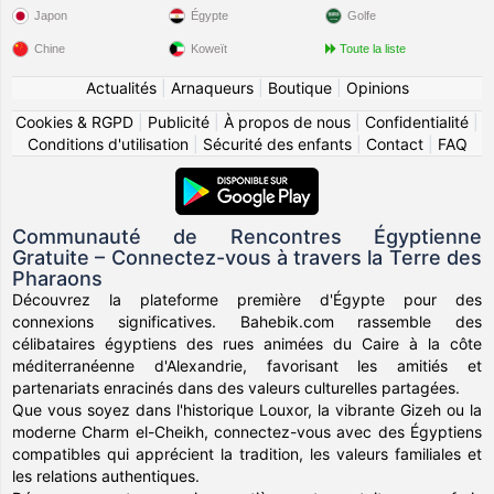
Japon
Égypte
Golfe
Chine
Koweït
Toute la liste
Actualités
|
Arnaqueurs
|
Boutique
|
Opinions
Cookies & RGPD
|
Publicité
|
À propos de nous
|
Confidentialité
|
Conditions d'utilisation
|
Sécurité des enfants
|
Contact
|
FAQ
Communauté de Rencontres Égyptienne
Gratuite – Connectez-vous à travers la Terre des
Pharaons
Découvrez la plateforme première d'Égypte pour des
connexions significatives. Bahebik.com rassemble des
célibataires égyptiens des rues animées du Caire à la côte
méditerranéenne d'Alexandrie, favorisant les amitiés et
partenariats enracinés dans des valeurs culturelles partagées.
Que vous soyez dans l'historique Louxor, la vibrante Gizeh ou la
moderne Charm el-Cheikh, connectez-vous avec des Égyptiens
compatibles qui apprécient la tradition, les valeurs familiales et
les relations authentiques.