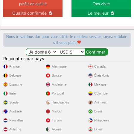
profils de qualité
Très visité
Qualité confirmée
Le meilleur
Nous travaillons dur pour vous offrir le meilleur service, soyez solidaire
s'il vous plaît
Rencontres par pays
France
Allemagne
Canada
Belgique
Suisse
États-Unis
Espagne
Angleterre
Mexique
Italie
Portugal
Colombie
Suède
Handicapés
Animaux
Australie
Maroc
Brésil
Pays-Bas
Tunisie
Philippines
Autriche
Algérie
Liban