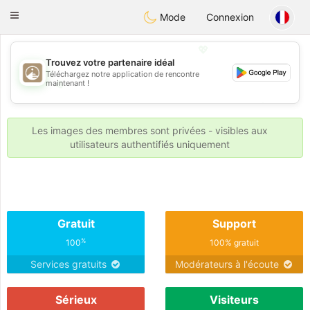
B
ahebik
Toggle
Mode
Connexion
navigation
💖
Trouvez votre partenaire idéal
Téléchargez notre application de rencontre
💖
maintenant !
💕
💕
Les images des membres sont privées - visibles aux
utilisateurs authentifiés uniquement
Gratuit
Support
%
100
100% gratuit
Services gratuits
Modérateurs à l'écoute
Sérieux
Visiteurs