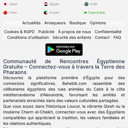
Japon
Égypte
Golfe
Chine
Koweït
Toute la liste
Actualités
|
Arnaqueurs
|
Boutique
|
Opinions
Cookies & RGPD
|
Publicité
|
À propos de nous
|
Confidentialité
|
Conditions d'utilisation
|
Sécurité des enfants
|
Contact
|
FAQ
Communauté de Rencontres Égyptienne
Gratuite – Connectez-vous à travers la Terre des
Pharaons
Découvrez la plateforme première d'Égypte pour des
connexions significatives. Bahebik.com rassemble des
célibataires égyptiens des rues animées du Caire à la côte
méditerranéenne d'Alexandrie, favorisant les amitiés et
partenariats enracinés dans des valeurs culturelles partagées.
Que vous soyez dans l'historique Louxor, la vibrante Gizeh ou la
moderne Charm el-Cheikh, connectez-vous avec des Égyptiens
compatibles qui apprécient la tradition, les valeurs familiales et
les relations authentiques.