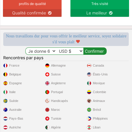
profils de qualité
Très visité
Qualité confirmée
Le meilleur
Nous travaillons dur pour vous offrir le meilleur service, soyez solidaire
s'il vous plaît
Rencontres par pays
France
Allemagne
Canada
Belgique
Suisse
États-Unis
Espagne
Angleterre
Mexique
Italie
Portugal
Colombie
Suède
Handicapés
Animaux
Australie
Maroc
Brésil
Pays-Bas
Tunisie
Philippines
Autriche
Algérie
Liban