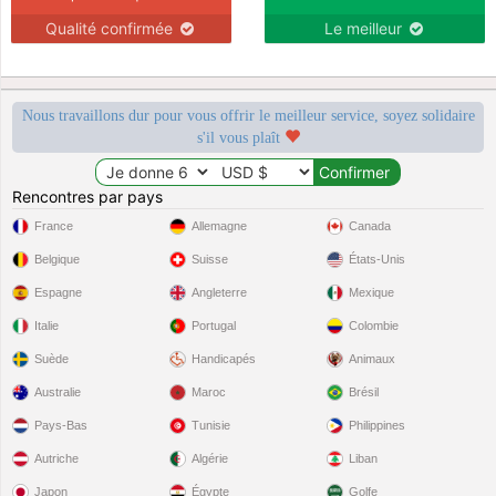
Qualité confirmée
Le meilleur
Nous travaillons dur pour vous offrir le meilleur service, soyez solidaire
s'il vous plaît
Rencontres par pays
France
Allemagne
Canada
Belgique
Suisse
États-Unis
Espagne
Angleterre
Mexique
Italie
Portugal
Colombie
Suède
Handicapés
Animaux
Australie
Maroc
Brésil
Pays-Bas
Tunisie
Philippines
Autriche
Algérie
Liban
Japon
Égypte
Golfe