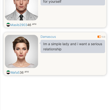
for yourself
ans
Masib2903
46
Damascus
0.3
Im a simple lady and i want a serious
relationship
ans
Wafa5
36