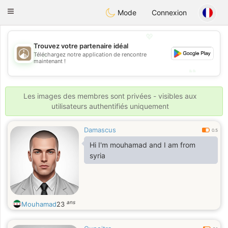
B
ahebik
Toggle
Mode
Connexion
navigation
💖
Trouvez votre partenaire idéal
💖
Téléchargez notre application de rencontre
maintenant !
💕
💕
Les images des membres sont privées - visibles aux
utilisateurs authentifiés uniquement
Damascus
0.5
Hi I'm mouhamad and I am from
syria
ans
Mouhamad
23