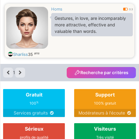
Homs
0.3
Gestures, in love, are incomparably
more attractive, effective and
valuable than words.
ans
Sharliss
35
1
Recherche par critères
Gratuit
Support
%
100
100% gratuit
Services gratuits
Modérateurs à l'écoute
Sérieux
Visiteurs
profils de qualité
Très visité