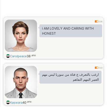
0.4
i AM LOVELY AND CARING WITH
HONEST
ans
Carolpeace
38
0.3
ارغب بالتعرف ع فتاة من سوريا ليس مهم
العمر المهم التفاهم
ans
Kaswara
40