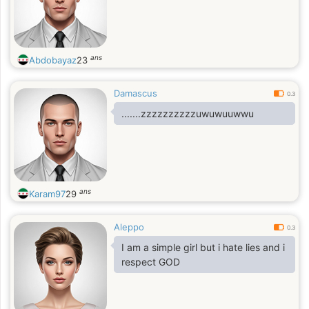
ans
Abdobayaz
23
Damascus
0.3
.......zzzzzzzzzzuwuwuuwwu
ans
Karam97
29
Aleppo
0.3
I am a simple girl but i hate lies and i
respect GOD