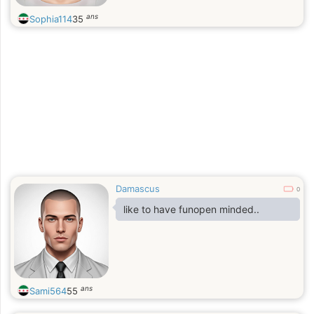
ans
Sophia114
35
Damascus
0
like to have funopen minded..
ans
Sami564
55