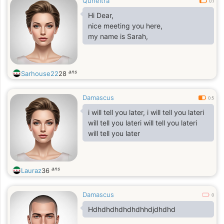
Quneitra
0.1
Hi Dear,
nice meeting you here,
my name is Sarah,
ans
Sarhouse22
28
Damascus
0.5
i will tell you later, i will tell you lateri
will tell you lateri will tell you lateri
will tell you later
ans
Lauraz
36
Damascus
0
Hdhdhdhdhdhdhhdjdhdhd