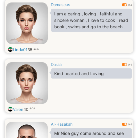
Damascus
0.4
I am a caring , loving , faithful and
sincere woman , I love to cook , read
book , swims and go to the beach .
ans
Linda01
35
Daraa
0.4
Kind hearted and Loving
ans
Valen
40
Al-Hasakah
0.4
Mr Nice guy come around and see