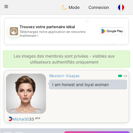
B
ahebik
Toggle
Mode
Connexion
navigation
💖
Trouvez votre partenaire idéal
Téléchargez notre application de rencontre
💖
maintenant !
💕
💕
Les images des membres sont privées - visibles aux
utilisateurs authentifiés uniquement
Western Visayas
0.9
I am honest and loyal woman
ans
Michai30
33