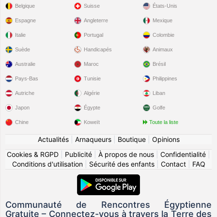
Belgique
Suisse
États-Unis
Espagne
Angleterre
Mexique
Italie
Portugal
Colombie
Suède
Handicapés
Animaux
Australie
Maroc
Brésil
Pays-Bas
Tunisie
Philippines
Autriche
Algérie
Liban
Japon
Égypte
Golfe
Chine
Koweït
Toute la liste
Actualités
|
Arnaqueurs
|
Boutique
|
Opinions
Cookies & RGPD
|
Publicité
|
À propos de nous
|
Confidentialité
|
Conditions d'utilisation
|
Sécurité des enfants
|
Contact
|
FAQ
Communauté de Rencontres Égyptienne
Gratuite – Connectez-vous à travers la Terre des