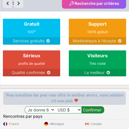
1
Recherche par critères
Gratuit
Support
%
100
100% gratuit
Services gratuits
Modérateurs à l'écoute
Sérieux
Visiteurs
profils de qualité
Très visité
Qualité confirmée
Le meilleur
Nous travaillons dur pour vous offrir le meilleur service, soyez solidaire
s'il vous plaît
Rencontres par pays
France
Allemagne
Canada