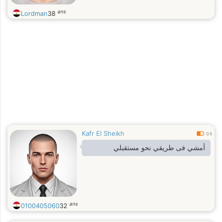
ans
Lordman
38
Kafr El Sheikh
0.5
أمشي فى طريقي نحو مستقبلي
ans
0100405060
32