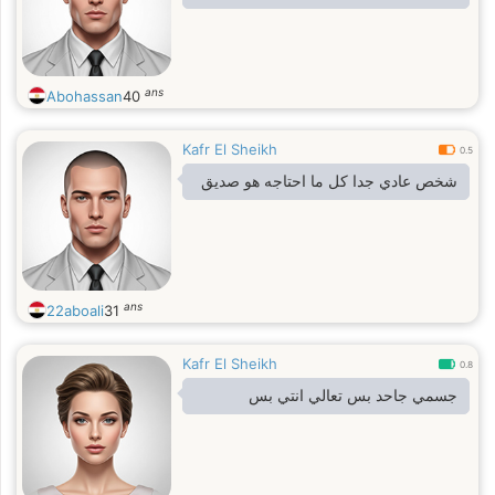
ans
Abohassan
40
Kafr El Sheikh
0.5
شخص عادي جدا كل ما احتاجه هو صديق
ans
22aboali
31
Kafr El Sheikh
0.8
جسمي جاحد بس تعالي انتي بس