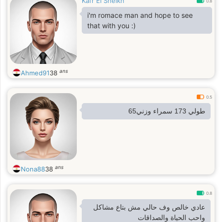
Kafr El Sheikh
0.8
i'm romace man and hope to see
that with you :)
ans
Ahmed91
38
0.5
طولي 173 سمراء وزني65
ans
Nona88
38
0.8
عادي خالص وف حالي مش بتاع مشاكل
واحب الحياة والصداقات