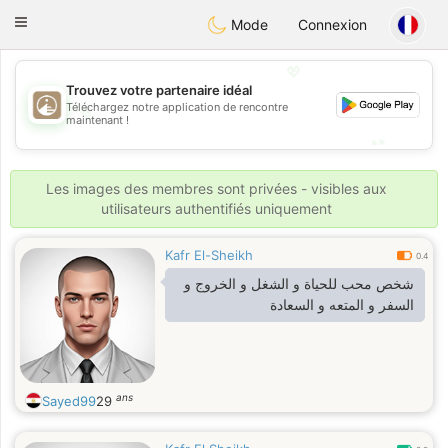
B
ahebik
Toggle
Mode
Connexion
navigation
💖
Trouvez votre partenaire idéal
Téléchargez notre application de rencontre
💖
maintenant !
💕
💕
Les images des membres sont privées - visibles aux
utilisateurs authentifiés uniquement
Kafr El-Sheikh
0.4
شخص محب للحياة و الشغل و الخروج و
السفر و المتعه و السعادة
ans
Sayed99
29