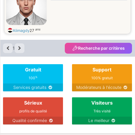
ans
Alimagdy
27
1
Recherche par critères
Gratuit
Support
%
100
100% gratuit
Services gratuits
Modérateurs à l'écoute
Sérieux
Visiteurs
profils de qualité
Très visité
Qualité confirmée
Le meilleur