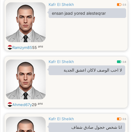
Kafr El Sheikh
0.5
ensan jaad yored alesteqrar
ans
Ramzym85
55
Kafr El Sheikh
0.8
لا احب الوصف لاكان اعشق الجدية
ans
Ahmed67y
29
Kafr El Sheikh
0.5
انا شخص خجول صادق شفاف