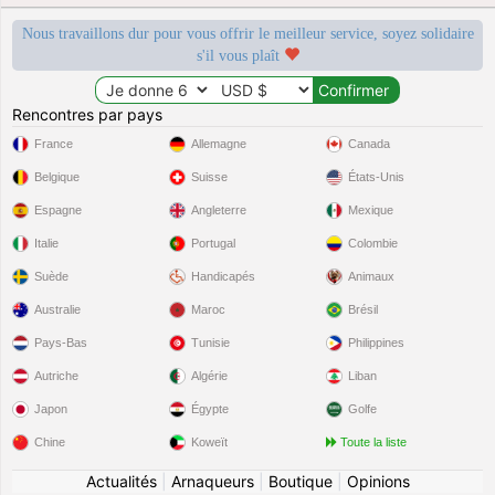
Nous travaillons dur pour vous offrir le meilleur service, soyez solidaire
s'il vous plaît
Rencontres par pays
France
Allemagne
Canada
Belgique
Suisse
États-Unis
Espagne
Angleterre
Mexique
Italie
Portugal
Colombie
Suède
Handicapés
Animaux
Australie
Maroc
Brésil
Pays-Bas
Tunisie
Philippines
Autriche
Algérie
Liban
Japon
Égypte
Golfe
Chine
Koweït
Toute la liste
Actualités
|
Arnaqueurs
|
Boutique
|
Opinions