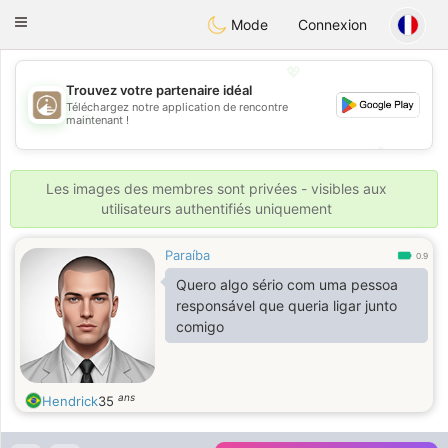
B
ahebik
Toggle
Mode
Connexion
navigation
💖
Trouvez votre partenaire idéal
Téléchargez notre application de rencontre
💖
maintenant !
💕
💕
Les images des membres sont privées - visibles aux
utilisateurs authentifiés uniquement
Paraíba
0.9
Quero algo sério com uma pessoa
responsável que queria ligar junto
comigo
ans
Hendrick
35