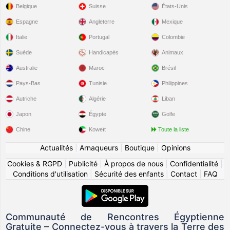
Belgique
Suisse
États-Unis
Espagne
Angleterre
Mexique
Italie
Portugal
Colombie
Suède
Handicapés
Animaux
Australie
Maroc
Brésil
Pays-Bas
Tunisie
Philippines
Autriche
Algérie
Liban
Japon
Égypte
Golfe
Chine
Koweït
Toute la liste
Actualités
|
Arnaqueurs
|
Boutique
|
Opinions
Cookies & RGPD
|
Publicité
|
À propos de nous
|
Confidentialité
|
Conditions d'utilisation
|
Sécurité des enfants
|
Contact
|
FAQ
Communauté de Rencontres Égyptienne
Gratuite – Connectez-vous à travers la Terre des