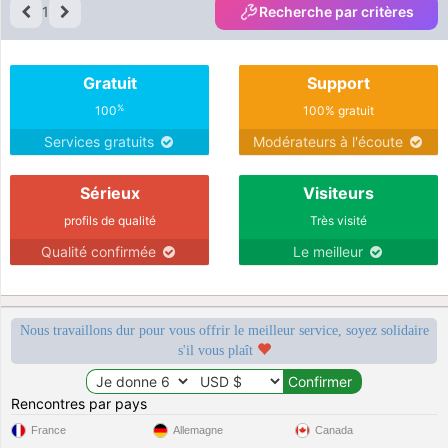
1
Recherche par critères
Gratuit
Support
%
100
100% gratuit
Services gratuits
Modérateurs à l'écoute
Sérieux
Visiteurs
profils de qualité
Très visité
Qualité confirmée
Le meilleur
Nous travaillons dur pour vous offrir le meilleur service, soyez solidaire
s'il vous plaît
Rencontres par pays
France
Allemagne
Canada