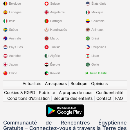
Belgique
Suisse
États-Unis
Espagne
Angleterre
Mexique
Italie
Portugal
Colombie
Suède
Handicapés
Animaux
Australie
Maroc
Brésil
Pays-Bas
Tunisie
Philippines
Autriche
Algérie
Liban
Japon
Égypte
Golfe
Chine
Koweït
Toute la liste
Actualités
|
Arnaqueurs
|
Boutique
|
Opinions
Cookies & RGPD
|
Publicité
|
À propos de nous
|
Confidentialité
|
Conditions d'utilisation
|
Sécurité des enfants
|
Contact
|
FAQ
Communauté de Rencontres Égyptienne
Gratuite – Connectez-vous à travers la Terre des