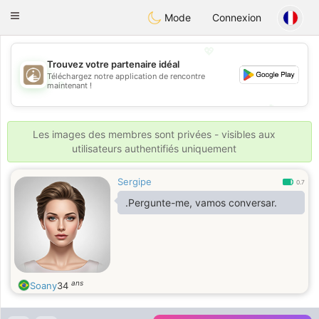
B
ahebik
Toggle
Mode
Connexion
navigation
💖
Trouvez votre partenaire idéal
Téléchargez notre application de rencontre
💖
maintenant !
💕
💕
Les images des membres sont privées - visibles aux
utilisateurs authentifiés uniquement
Sergipe
0.7
.Pergunte-me, vamos conversar.
ans
Soany
34