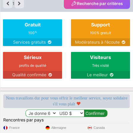
1
Recherche par critères
Gratuit
Support
%
100
100% gratuit
Services gratuits
Modérateurs à l'écoute
Sérieux
Visiteurs
profils de qualité
Très visité
Qualité confirmée
Le meilleur
Nous travaillons dur pour vous offrir le meilleur service, soyez solidaire
s'il vous plaît
Rencontres par pays
France
Allemagne
Canada