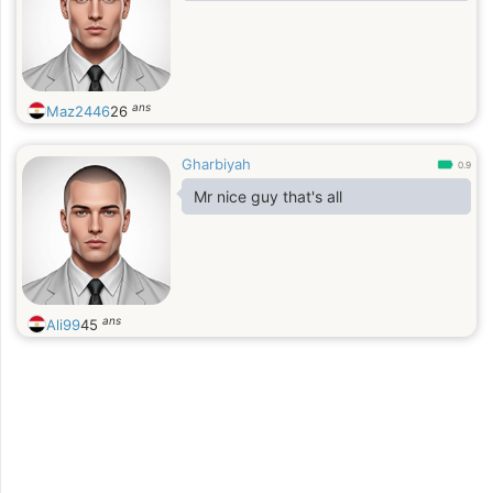
ans
Maz2446
26
Gharbiyah
0.9
Mr nice guy that's all
ans
Ali99
45