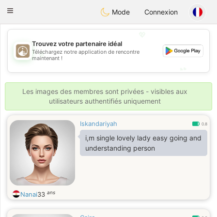
B
ahebik
Toggle
Mode
Connexion
navigation
💖
Trouvez votre partenaire idéal
💖
Téléchargez notre application de rencontre
maintenant !
💕
💕
Les images des membres sont privées - visibles aux
utilisateurs authentifiés uniquement
Iskandariyah
0.8
i,m single lovely lady easy going and
understanding person
ans
Nanai
33