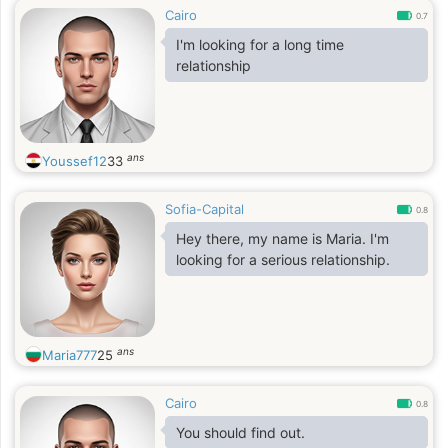
Cairo
0.7
I'm looking for a long time
relationship
ans
Youssef12
33
Sofia-Capital
0.8
Hey there, my name is Maria. I'm
looking for a serious relationship.
ans
Maria777
25
Cairo
0.8
You should find out.