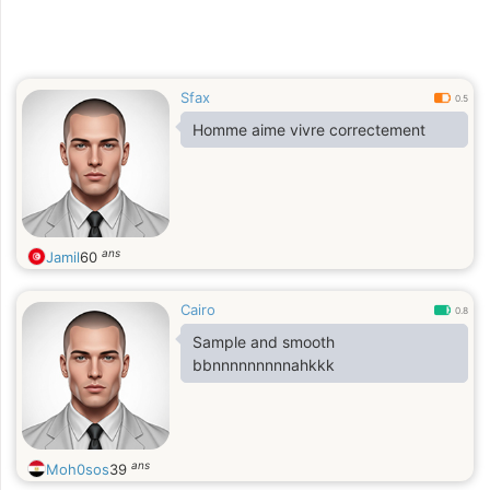
Sfax
0.5
Homme aime vivre correctement
ans
Jamil
60
Cairo
0.8
Sample and smooth
bbnnnnnnnnnahkkk
ans
Moh0sos
39