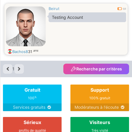
Beirut
0.1
Testing Account
ans
Bachos8
31
1
Recherche par critères
Gratuit
Support
%
100
100% gratuit
Services gratuits
Modérateurs à l'écoute
Sérieux
Visiteurs
profils de qualité
Très visité