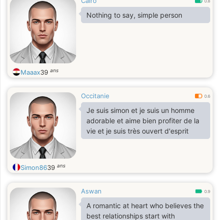
Cairo
0.8
Nothing to say, simple person
ans
Maaax
39
Occitanie
0.6
Je suis simon et je suis un homme
adorable et aime bien profiter de la
vie et je suis très ouvert d'esprit
ans
Simon86
39
Aswan
0.9
A romantic at heart who believes the
best relationships start with