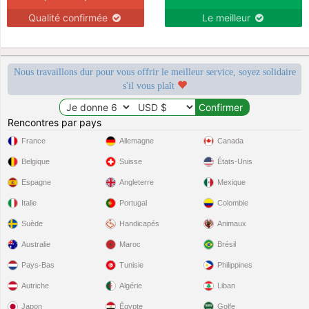
Qualité confirmée
Le meilleur
Nous travaillons dur pour vous offrir le meilleur service, soyez solidaire
s'il vous plaît
Rencontres par pays
France
Allemagne
Canada
Belgique
Suisse
États-Unis
Espagne
Angleterre
Mexique
Italie
Portugal
Colombie
Suède
Handicapés
Animaux
Australie
Maroc
Brésil
Pays-Bas
Tunisie
Philippines
Autriche
Algérie
Liban
Japon
Égypte
Golfe