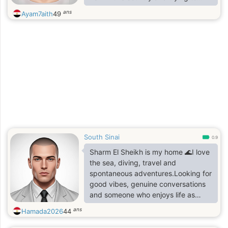
adapt. married with kids and looking
ans
Ayam7aith
49
for just friends.
South Sinai
0.9
Sharm El Sheikh is my home 🌊I love
the sea, diving, travel and
spontaneous adventures.Looking for
good vibes, genuine conversations
and someone who enjoys life as
much as I do. ✨
ans
Hamada2026
44