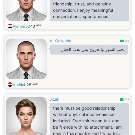
friendship, trust, and genuine
connection. I enjoy meaningful
conversations, spontaneous
adventures, quiet moments
ans
Aymen82
43
together, and making someone feel
special every day. Loyal, caring, and
Al-Qalyubia
affectionate, I'm looking for a
0.9
partner to share laughter, dreams,
بحب السهر والخروج بس بحب الجنان
and unforgettable memories. If you
value honesty, kindness, and a little
romance, we might be a perfect
match.
ans
Abdllah
25
Jizah
0.8
there must be good relationship
without physical inconvenience
included. Free spirits can talk and
be friends with no attachment.I am
new in this country and trying to