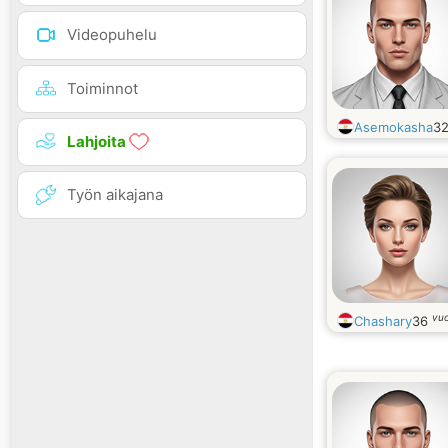
Videopuhelu
Toiminnot
Asemokasha
3
Lahjoita
Työn aikajana
vu
Chashary
36