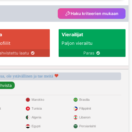
Haku kriteerien mukaan
a
Vierailijat
fiilit
Paljon vierailtu
ahvistettu laatu
Paras
a, ole ystävällinen ja tue meitä
Marokko
Brasilia
t
Tunisia
Filippiinit
Algeria
Libanon
Egypti
Persianlahti