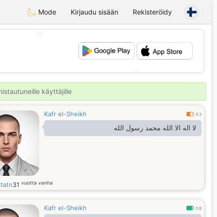
Mode
Kirjaudu sisään
Rekisteröidy
💖
💕
stautuneille käyttäjille
Kafr el-Sheikh
0.3
لا اله الا الله محمد رسول الله
vuotta vanha
ktatn
31
Kafr el-Sheikh
0.8