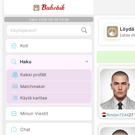
B
ahebik
Cairo 2026-08-06 05:38
Löydä 
Lataa d
Koti
Haku
Kaikki profiilit
Matchmaker
Käytä karttaa
Minun Viestit
Rmdan7244
27
Chat