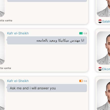
otta vanha
Sala
Kafr el-Sheikh
0.8
انا مهندس ميكانيكا ومعيد بالجامعه
tta vanha
Elko
Kafr el-Sheikh
0.6
Ask me and i will answer you