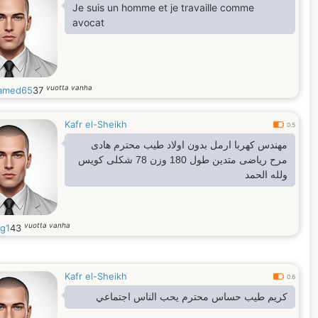
Je suis un homme et je travaille comme
avocat
vuotta vanha
amed65
37
Kafr el-Sheikh
0.5
مهندس كهربا ارمل بدون اولاد طيب محترم هادى
مرح رياضى متدين طول 180 وزن 78 شكلى كويس
ولله الحمد
vuotta vanha
g1
43
Kafr el-Sheikh
0.6
كريم طيب حساس محترم يحب الناس اجتماعي