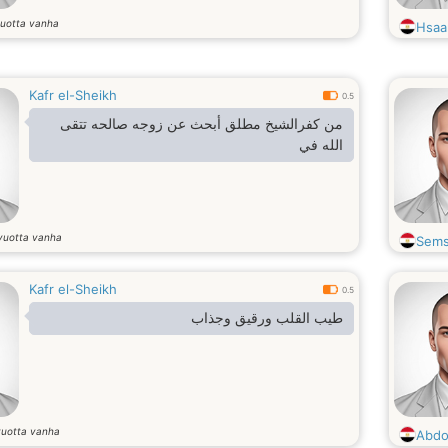
uotta vanha
Hsa
Kafr el-Sheikh
0.5
من كفرالشيخ مطلق أبحث عن زوجه صالحه تتقى
الله في
vuotta vanha
Sem
Kafr el-Sheikh
0.5
طيب القلب ورقيق وجذاب
vuotta vanha
Abd