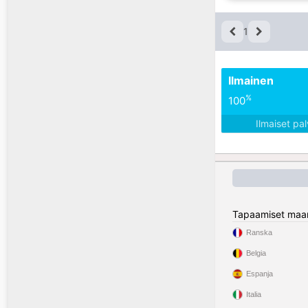
1
Ilmainen
%
100
Ilmaiset pa
Tapaamiset maa
Ranska
Belgia
Espanja
Italia