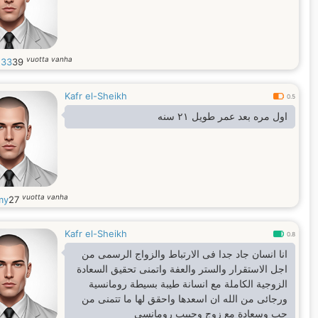
vuotta vanha
h33
39
Kafr el-Sheikh
0.5
اول مره بعد عمر طويل ٢١ سنه
vuotta vanha
my
27
Kafr el-Sheikh
0.8
انا انسان جاد جدا فى الارتباط والزواج الرسمى من
اجل الاستقرار والستر والعفة واتمنى تحقيق السعادة
الزوجية الكاملة مع انسانة طيبة بسيطة رومانسية
ورجائى من الله ان اسعدها واحقق لها ما تتمنى من
حب وسعادة مع زوج وحبيب رومانسى