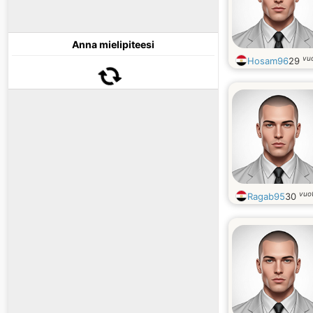
Anna mielipiteesi
vu
Hosam96
29
vuo
Ragab95
30