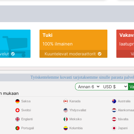
Tuki
Vakav
100% ilmainen
laatupro
lvelut
Kuuntelevat moderaattorit
V
Työskentelemme kovasti tarjotaksemme sinulle parasta palvelu
n mukaan
Saksa
Kanada
Australia
Sveitsi
Yhdysvallat
Alankomaa
Englanti
Meksiko
Itävalta
Portugali
Kolumbia
Japani