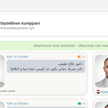
täydellinen kumppani
💖
eittisovelluksemme nyt!
💕
Jäsenkuvat ovat yksityisiä - näkyvissä vain tunni
Kafr el-Sheikh
0.5
دكتور علاج طبيعي
عايز شريك حياتي يكون حد كويس عمتا دينيا و اخلاقيا
vuotta vanha
Aliel
Kafr el-Sheikh
0.8