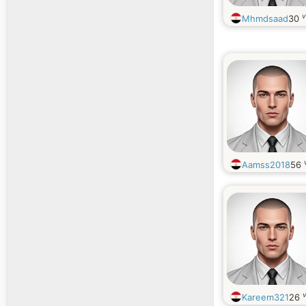
v
Mhmdsaad
30
Aamss2018
56
Kareem321
26