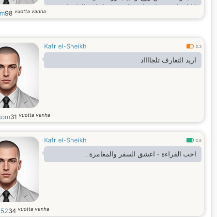
انا انسان بسيط جدا رومانسى جدا هادئ الطبع اتمنى
vuotta vanha
am
98
الاستقرار وحياه زوجية سعيدة يلؤها الحب
والرومانسية والتفاهم والنسجام
انا مطلق بدون اولاد 47 سنة من كفر الشيخ
Kafr el-Sheikh
0.3
اريد التعارف تلجااااد
vuotta vanha
som
31
Kafr el-Sheikh
0.8
احب القراءة - اعشق السفر والمغامرة .
vuotta vanha
o52
34