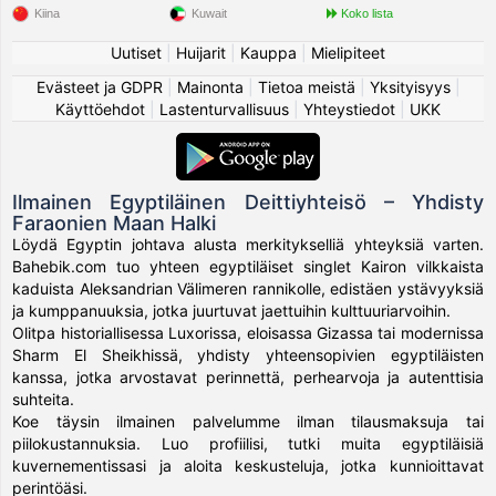
Kiina
Kuwait
Koko lista
Uutiset
|
Huijarit
|
Kauppa
|
Mielipiteet
Evästeet ja GDPR
|
Mainonta
|
Tietoa meistä
|
Yksityisyys
|
Käyttöehdot
|
Lastenturvallisuus
|
Yhteystiedot
|
UKK
Ilmainen Egyptiläinen Deittiyhteisö – Yhdisty
Faraonien Maan Halki
Löydä Egyptin johtava alusta merkitykselliä yhteyksiä varten.
Bahebik.com tuo yhteen egyptiläiset singlet Kairon vilkkaista
kaduista Aleksandrian Välimeren rannikolle, edistäen ystävyyksiä
ja kumppanuuksia, jotka juurtuvat jaettuihin kulttuuriarvoihin.
Olitpa historiallisessa Luxorissa, eloisassa Gizassa tai modernissa
Sharm El Sheikhissä, yhdisty yhteensopivien egyptiläisten
kanssa, jotka arvostavat perinnettä, perhearvoja ja autenttisia
suhteita.
Koe täysin ilmainen palvelumme ilman tilausmaksuja tai
piilokustannuksia. Luo profiilisi, tutki muita egyptiläisiä
kuvernementissasi ja aloita keskusteluja, jotka kunnioittavat
perintöäsi.