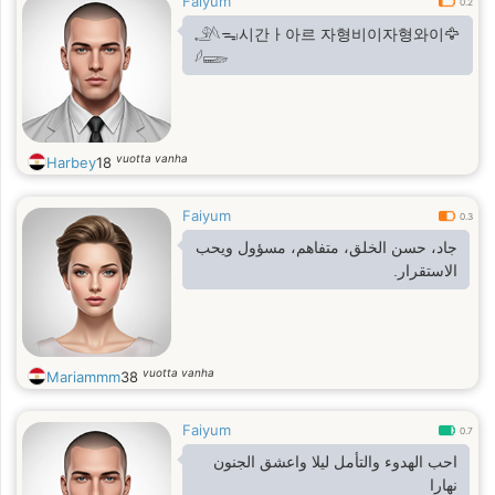
Faiyum
0.2
𓄂𓆩ᯓ𓏺시간ㅏ아르 자형비이자형와이🦅
𓆪𓆃
vuotta vanha
Harbey
18
Faiyum
0.3
جاد، حسن الخلق، متفاهم، مسؤول ويحب
الاستقرار.
vuotta vanha
Mariammm
38
Faiyum
0.7
احب الهدوء والتأمل ليلا واعشق الجنون
نهارا