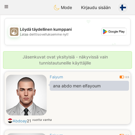
B
ahebik
Toggle
Mode
Kirjaudu sisään
navigation
💖
Löydä täydellinen kumppani
💖
Lataa deittisovelluksemme nyt!
💕
💕
Jäsenkuvat ovat yksityisiä - näkyvissä vain
tunnistautuneille käyttäjille
Faiyum
0.5
ana abdo men elfayoum
vuotta vanha
Abdoay
21