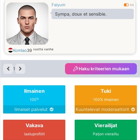
Faiyum
0.5
Sympa, doux et sensible.
vuotta vanha
Komlao
39
1
Haku kriteerien mukaan
Ilmainen
Tuki
%
100
100% ilmainen
Ilmaiset palvelut
Kuuntelevat moderaattorit
Vakava
Vierailijat
laatuprofiilit
Paljon vierailtu