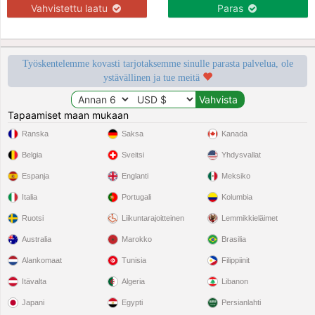
Vahvistettu laatu
Paras
Työskentelemme kovasti tarjotaksemme sinulle parasta palvelua, ole
ystävällinen ja tue meitä
Tapaamiset maan mukaan
Ranska
Saksa
Kanada
Belgia
Sveitsi
Yhdysvallat
Espanja
Englanti
Meksiko
Italia
Portugali
Kolumbia
Ruotsi
Liikuntarajoitteinen
Lemmikkieläimet
Australia
Marokko
Brasilia
Alankomaat
Tunisia
Filippiinit
Itävalta
Algeria
Libanon
Japani
Egypti
Persianlahti