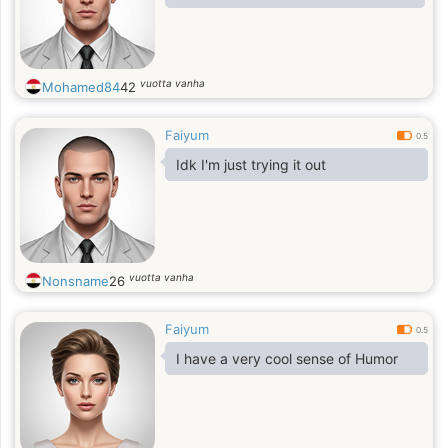
vuotta vanha
Mohamed84
42
Faiyum
0.5
Idk I'm just trying it out
vuotta vanha
Nonsname
26
Faiyum
0.5
I have a very cool sense of Humor