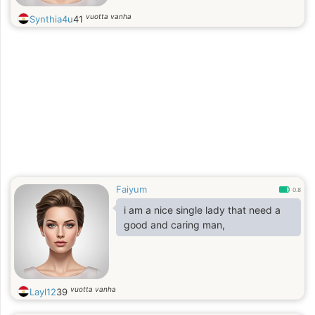
vuotta vanha
Synthia4u
41
Faiyum
0.8
i am a nice single lady that need a
good and caring man,
vuotta vanha
Layl12
39