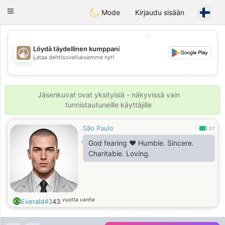
B
ahebik
Toggle
Mode
Kirjaudu sisään
navigation
💖
Löydä täydellinen kumppani
Lataa deittisovelluksemme nyt!
💖
💕
💕
Jäsenkuvat ovat yksityisiä - näkyvissä vain
tunnistautuneille käyttäjille
São Paulo
0.7
God fearing ❤️ Humble. Sincere.
Charitable. Loving.
vuotta vanha
Everald43
43