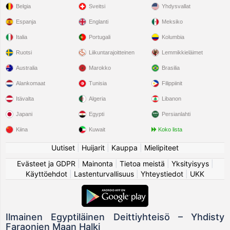
Belgia
Sveitsi
Yhdysvallat
Espanja
Englanti
Meksiko
Italia
Portugali
Kolumbia
Ruotsi
Liikuntarajoitteinen
Lemmikkieläimet
Australia
Marokko
Brasilia
Alankomaat
Tunisia
Filippiinit
Itävalta
Algeria
Libanon
Japani
Egypti
Persianlahti
Kiina
Kuwait
Koko lista
Uutiset
|
Huijarit
|
Kauppa
|
Mielipiteet
Evästeet ja GDPR
|
Mainonta
|
Tietoa meistä
|
Yksityisyys
|
Käyttöehdot
|
Lastenturvallisuus
|
Yhteystiedot
|
UKK
Ilmainen Egyptiläinen Deittiyhteisö – Yhdisty
Faraonien Maan Halki