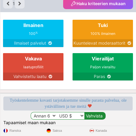
1
Haku kriteerien mukaan
Ilmainen
Tuki
%
100
100% ilmainen
Ilmaiset palvelut
Kuuntelevat moderaattorit
Vakava
Vierailijat
laatuprofiilit
Paljon vierailtu
Vahvistettu laatu
Paras
Työskentelemme kovasti tarjotaksemme sinulle parasta palvelua, ole
ystävällinen ja tue meitä
Tapaamiset maan mukaan
Ranska
Saksa
Kanada