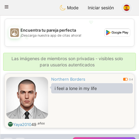
B
ahebik
Toggle
Mode
Iniciar sesión
navigation
💖
Encuentra tu pareja perfecta
¡Descarga nuestra app de citas ahora!
💖
💕
💕
Las imágenes de miembros son privadas - visibles solo
para usuarios autenticados
Northern Borders
0.4
i feel a lone in my life
años
Yaya2010
49