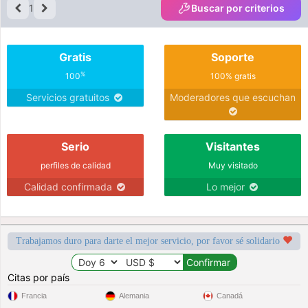
1
Buscar por criterios
Gratis
Soporte
%
100
100% gratis
Servicios gratuitos
Moderadores que escuchan
Serio
Visitantes
perfiles de calidad
Muy visitado
Calidad confirmada
Lo mejor
Trabajamos duro para darte el mejor servicio, por favor sé solidario
Citas por país
Francia
Alemania
Canadá