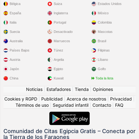
Bélgica
Suiza
Estados Unidos
España
Inglaterra
México
Italia
Portugal
Colombia
Suecia
Desactivado
Mascotas
Australia
Marruecos
Brasil
Países Bajos
Túnez
Filipinas
Austria
Argelia
Líbano
Japón
Egipto
Golfo
China
Kuwait
Toda la lista
Noticias
|
Estafadores
|
Tienda
|
Opiniones
Cookies y RGPD
|
Publicidad
|
Acerca de nosotros
|
Privacidad
|
Términos de uso
|
Seguridad infantil
|
Contacto
|
FAQ
Comunidad de Citas Egipcia Gratis – Conecta por
la Tierra de los Faraones