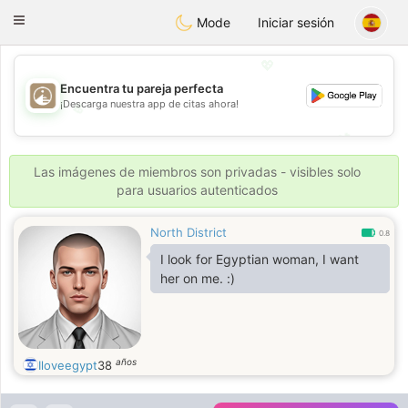
B
ahebik
Toggle
Mode
Iniciar sesión
navigation
💖
Encuentra tu pareja perfecta
¡Descarga nuestra app de citas ahora!
💖
💕
💕
Las imágenes de miembros son privadas - visibles solo
para usuarios autenticados
North District
0.8
I look for Egyptian woman, I want
her on me. :)
años
Iloveegypt
38