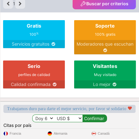
1
Buscar por criterios
Gratis
Soporte
%
100
100% gratis
Servicios gratuitos
Moderadores que escuchan
Serio
Visitantes
perfiles de calidad
Muy visitado
Calidad confirmada
Lo mejor
Trabajamos duro para darte el mejor servicio, por favor sé solidario
Citas por país
Francia
Alemania
Canadá