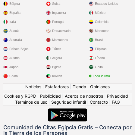
Bélgica
Suiza
Estados Unidos
España
Inglaterra
México
Italia
Portugal
Colombia
Suecia
Desactivado
Mascotas
Australia
Marruecos
Brasil
Países Bajos
Túnez
Filipinas
Austria
Argelia
Líbano
Japón
Egipto
Golfo
China
Kuwait
Toda la lista
Noticias
|
Estafadores
|
Tienda
|
Opiniones
Cookies y RGPD
|
Publicidad
|
Acerca de nosotros
|
Privacidad
|
Términos de uso
|
Seguridad infantil
|
Contacto
|
FAQ
Comunidad de Citas Egipcia Gratis – Conecta por
la Tierra de los Faraones