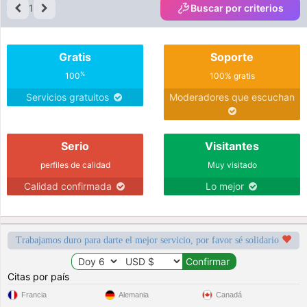
1
Buscar por criterios
Gratis
Soporte
%
100
100% gratis
Servicios gratuitos
Moderadores que escuchan
Serio
Visitantes
perfiles de calidad
Muy visitado
Calidad confirmada
Lo mejor
Trabajamos duro para darte el mejor servicio, por favor sé solidario
Citas por país
Francia
Alemania
Canadá