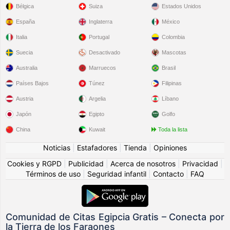
Bélgica
Suiza
Estados Unidos
España
Inglaterra
México
Italia
Portugal
Colombia
Suecia
Desactivado
Mascotas
Australia
Marruecos
Brasil
Países Bajos
Túnez
Filipinas
Austria
Argelia
Líbano
Japón
Egipto
Golfo
China
Kuwait
Toda la lista
Noticias
|
Estafadores
|
Tienda
|
Opiniones
Cookies y RGPD
|
Publicidad
|
Acerca de nosotros
|
Privacidad
|
Términos de uso
|
Seguridad infantil
|
Contacto
|
FAQ
Comunidad de Citas Egipcia Gratis – Conecta por
la Tierra de los Faraones