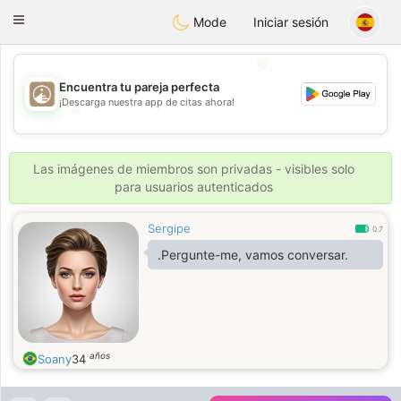
B
ahebik
Toggle
Mode
Iniciar sesión
navigation
💖
Encuentra tu pareja perfecta
¡Descarga nuestra app de citas ahora!
💖
💕
💕
Las imágenes de miembros son privadas - visibles solo
para usuarios autenticados
Sergipe
0.7
.Pergunte-me, vamos conversar.
años
Soany
34