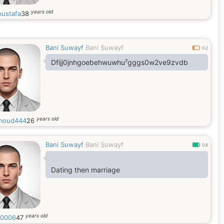
years old
ustafa
38
Bani Suwayf
Bani Suwayf
0.2
Dfijj0jnhgoebehwuwhu⁷gggs0w2ve9zvdb
years old
moud444
26
Bani Suwayf
Bani Suwayf
0.8
Dating then marriage
years old
0006
47