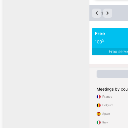
1
Free
%
100
Free serv
Meetings by cou
France
Belgium
Spain
Italy