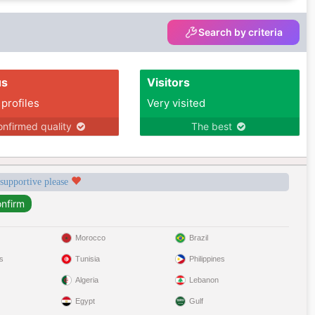
Search by criteria
us
Visitors
 profiles
Very visited
nfirmed quality
The best
 supportive please
Morocco
Brazil
s
Tunisia
Philippines
Algeria
Lebanon
Egypt
Gulf