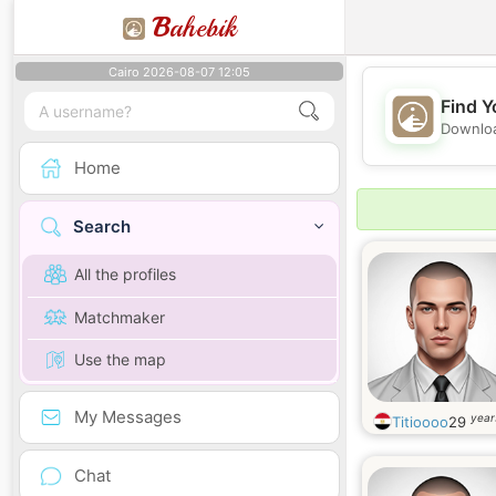
B
ahebik
Cairo 2026-08-07 12:05
Find Y
Downloa
Home
Search
All the profiles
Matchmaker
Use the map
My Messages
year
Titioooo
29
Chat