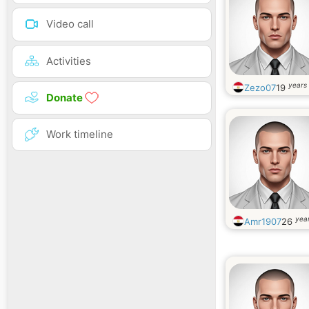
Video call
Activities
years 
Zezo07
19
Donate
Work timeline
year
Amr1907
26