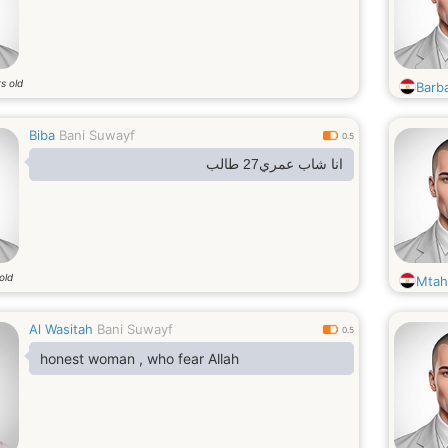
s old
Barb
Biba
Bani Suwayf
0.5
انا شاب عمري27 طالب
old
Mtah
Al Wasitah
Bani Suwayf
0.5
honest woman , who fear Allah