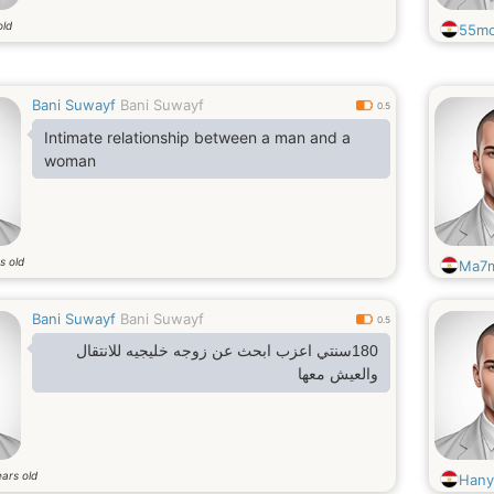
old
55mo
Bani Suwayf
Bani Suwayf
0.5
Intimate relationship between a man and a
woman
s old
Ma7
Bani Suwayf
Bani Suwayf
0.5
180سنتي اعزب ابحث عن زوجه خليجيه للانتقال
والعيش معها
ars old
Hany