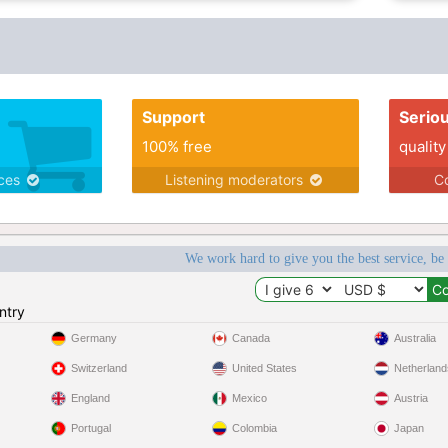
Support
Serio
100% free
quality
ices
Listening moderators
Co
We work hard to give you the best service, be
ntry
Germany
Canada
Australia
Switzerland
United States
Netherland
England
Mexico
Austria
Portugal
Colombia
Japan