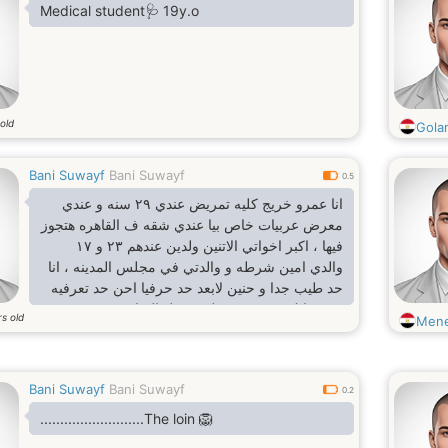
Medical student🩺 19y.o
old
Gola
Bani Suwayf
Bani Suwayf
0.5
انا عمرو خريج كليه تمريض عندي ٢٩ سنه و عندي
معرض عربيات خاص بيا عندي شقه ف القاهره هتجوز
فيها ، اكبر اخواتي الاتنين ولدين عندهم ٢٣ و ١٧
والدي امين شرطه و والدتي في مجلس المدينه ، انا
حد طيب جدا و حنين لابعد حد حرفيا احن حد تعرفيه
في حياتك شخص هين لين سهل التراضي مش بحب
s old
Mene
الخصام بحب اتناقش و اخد راي شريك حياتي ،
مستوايا المادي كويس جدا ، فرفوش موت و بحب
الضحك و الهزار ، بحب الرومانسيه اوي وبحب الدلع
Bani Suwayf
Bani Suwayf
فشخ
0.2
..........................The loin 🦁