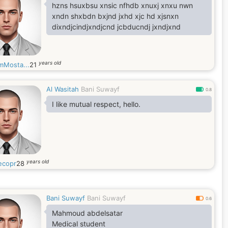
hzns hsuxbsu xnsic nfhdb xnuxj xnxu nwn
xndn shxbdn bxjnd jxhd xjc hd xjsnxn
dixndjcindjxndjcnd jcbducndj jxndjxnd
years old
mMosta...
21
Al Wasitah
Bani Suwayf
0.8
I like mutual respect, hello.
years old
copr
28
Bani Suwayf
Bani Suwayf
0.6
Mahmoud abdelsatar
Medical student