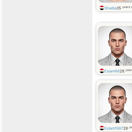
years 
Shadia
35
year
Eslam66
28
ye
Eslam1997
28