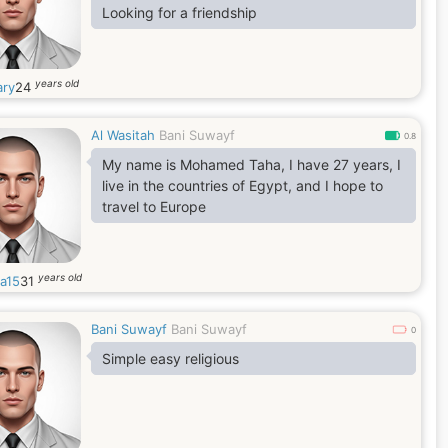
Looking for a friendship
years old
ary
24
Al Wasitah
Bani Suwayf
0.8
My name is Mohamed Taha, I have 27 years, I
live in the countries of Egypt, and I hope to
travel to Europe
years old
a15
31
Bani Suwayf
Bani Suwayf
0
Simple easy religious