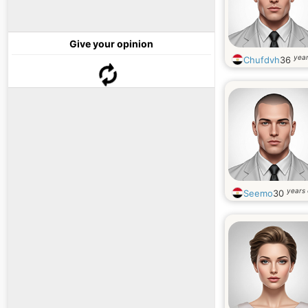
Give your opinion
year
Chufdvh
36
years 
Seemo
30