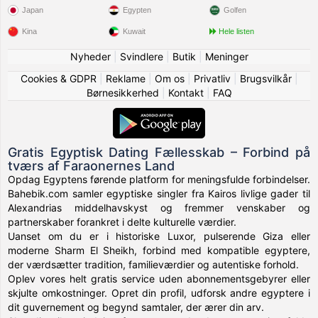
Japan
Egypten
Golfen
Kina
Kuwait
Hele listen
Nyheder
|
Svindlere
|
Butik
|
Meninger
Cookies & GDPR
|
Reklame
|
Om os
|
Privatliv
|
Brugsvilkår
|
Børnesikkerhed
|
Kontakt
|
FAQ
Gratis Egyptisk Dating Fællesskab – Forbind på
tværs af Faraonernes Land
Opdag Egyptens førende platform for meningsfulde forbindelser.
Bahebik.com samler egyptiske singler fra Kairos livlige gader til
Alexandrias middelhavskyst og fremmer venskaber og
partnerskaber forankret i delte kulturelle værdier.
Uanset om du er i historiske Luxor, pulserende Giza eller
moderne Sharm El Sheikh, forbind med kompatible egyptere,
der værdsætter tradition, familieværdier og autentiske forhold.
Oplev vores helt gratis service uden abonnementsgebyrer eller
skjulte omkostninger. Opret din profil, udforsk andre egyptere i
dit guvernement og begynd samtaler, der ærer din arv.