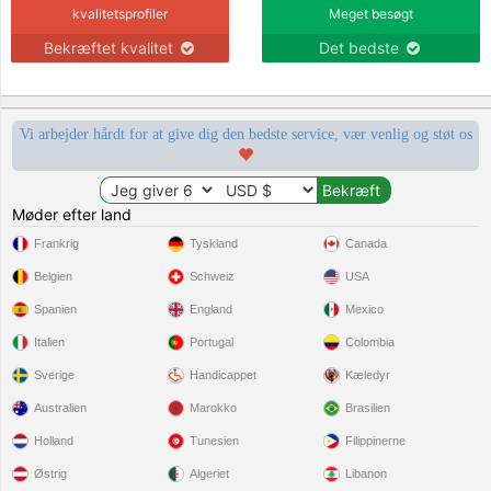
kvalitetsprofiler
Meget besøgt
Bekræftet kvalitet
Det bedste
Vi arbejder hårdt for at give dig den bedste service, vær venlig og støt os
Møder efter land
Frankrig
Tyskland
Canada
Belgien
Schweiz
USA
Spanien
England
Mexico
Italien
Portugal
Colombia
Sverige
Handicappet
Kæledyr
Australien
Marokko
Brasilien
Holland
Tunesien
Filippinerne
Østrig
Algeriet
Libanon