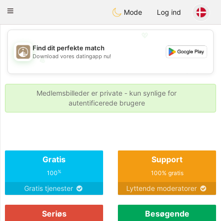
B
ahebik
Toggle
Mode
Log ind
navigation
💖
Find dit perfekte match
Download vores datingapp nu!
💖
💕
💕
Medlemsbilleder er private - kun synlige for
autentificerede brugere
Gratis
Support
%
100
100% gratis
Gratis tjenester
Lyttende moderatorer
Seriøs
Besøgende