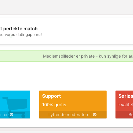
it perfekte match
d vores datingapp nu!
💖
💕
Medlemsbilleder er private - kun synlige for a
Support
Seriø
100% gratis
kvalite
ester
Lyttende moderatorer
Be