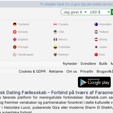
Vi arbejder hårdt for at give dig den bedste service
Tyskland
Canada
Australien
Schweiz
USA
Holland
England
Mexico
Østrig
Portugal
Colombia
Japan
Handicappet
Kæledyr
Kina
Nyheder
|
Svindlere
|
Butik
|
M
Cookies & GDPR
|
Reklame
|
Om os
|
Privatliv
|
Brugsvilk
isk Dating Fællesskab – Forbind på tværs af Faraon
førende platform for meningsfulde forbindelser. Bahebik.com samle
g fremmer venskaber og partnerskaber forankret i delte kulturelle v
i historiske Luxor, pulserende Giza eller moderne Sharm El Sheikh
 autentiske forhold.