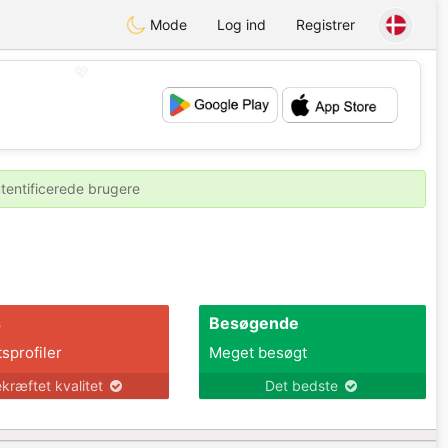
Mode
Log ind
Registrer
💖
💕
utentificerede brugere
s
Besøgende
tsprofiler
Meget besøgt
kræftet kvalitet
Det bedste