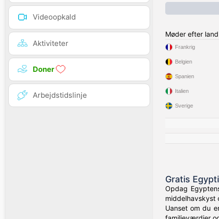
Videoopkald
Møder efter land
Aktiviteter
Frankrig
Belgien
Doner
Spanien
Italien
Arbejdstidslinje
Sverige
Gratis Egypt
Opdag Egyptens 
middelhavskyst o
Uanset om du er 
familieværdier og