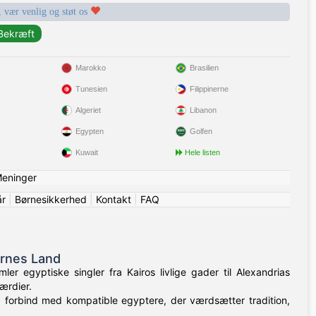
, vær venlig og støt os
Marokko
Brasilien
Tunesien
Filippinerne
Algeriet
Libanon
Egypten
Golfen
Kuwait
Hele listen
eninger
år
|
Børnesikkerhed
|
Kontakt
|
FAQ
ernes Land
r egyptiske singler fra Kairos livlige gader til Alexandrias
ærdier.
, forbind med kompatible egyptere, der værdsætter tradition,