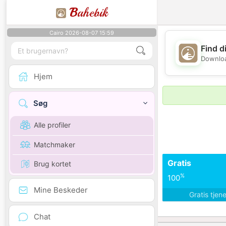
B
ahebik
Cairo 2026-08-07 15:59
Find d
Downloa
Hjem
Søg
Alle profiler
Matchmaker
Gratis
Brug kortet
%
100
Mine Beskeder
Gratis tjen
Chat