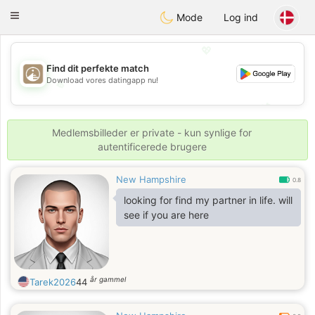
B
ahebik
Toggle
Mode
Log ind
navigation
💖
Find dit perfekte match
Download vores datingapp nu!
💖
💕
💕
Medlemsbilleder er private - kun synlige for
autentificerede brugere
New Hampshire
0.8
looking for find my partner in life. will
see if you are here
år gammel
Tarek2026
44