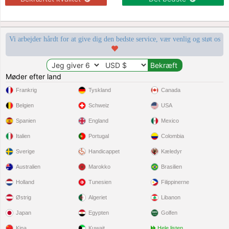
Vi arbejder hårdt for at give dig den bedste service, vær venlig og støt os
Møder efter land
Frankrig
Tyskland
Canada
Belgien
Schweiz
USA
Spanien
England
Mexico
Italien
Portugal
Colombia
Sverige
Handicappet
Kæledyr
Australien
Marokko
Brasilien
Holland
Tunesien
Filippinerne
Østrig
Algeriet
Libanon
Japan
Egypten
Golfen
Kina
Kuwait
Hele listen