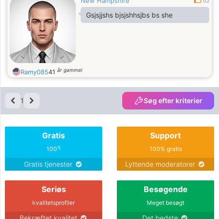
New Hampshire
0.2
Gsjsjjshs bjsjshhsjbs bs she
år gammel
Ramy085
41
1
Søg efter kriterier
Gratis
Support
%
100
100% gratis
Gratis tjenester
Lyttende moderatorer
Seriøs
Besøgende
kvalitetsprofiler
Meget besøgt
Bekræftet kvalitet
Det bedste