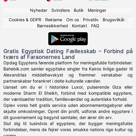
Nyheder
|
Svindlere
|
Butik
|
Meninger
Cookies & GDPR
|
Reklame
|
Om os
|
Privatliv
|
Brugsvilkår
|
Børnesikkerhed
|
Kontakt
|
FAQ
Gratis Egyptisk Dating Fællesskab – Forbind på
tværs af Faraonernes Land
Opdag Egyptens førende platform for meningsfulde forbindelser.
Bahebik.com samler egyptiske singler fra Kairos livlige gader til
Alexandrias middelhavskyst og fremmer venskaber og
partnerskaber forankret i delte kulturelle værdier.
Uanset om du er i historiske Luxor, pulserende Giza eller
moderne Sharm El Sheikh, forbind med kompatible egyptere,
der værdsætter tradition, familieværdier og autentiske forhold.
Oplev vores helt gratis service uden abonnementsgebyrer eller
skjulte omkostninger. Opret din profil, udforsk andre egyptere i
dit guvernement og begynd samtaler, der ærer din arv.
Slut dig til tusindvis af egyptere, der bygger meningsfulde
forbindelser, mens de fejrer vores smukke nations rige kultur og
varme.