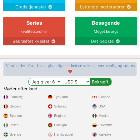
Gratis tjenester
Lyttende moderatorer
Seriøs
Besøgende
kvalitetsprofiler
Meget besøgt
Bekræftet kvalitet
Det bedste
Vi arbejder hårdt for at give dig den bedste service, vær venlig og støt os
Møder efter land
Frankrig
Tyskland
Canada
Belgien
Schweiz
USA
Spanien
England
Mexico
Italien
Portugal
Colombia
Sverige
Handicappet
Kæledyr