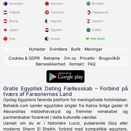
Australien
Marokko
Brasilien
Holland
Tunesien
Filippinerne
Østrig
Algeriet
Libanon
Japan
Egypten
Golfen
Kina
Kuwait
Hele listen
Nyheder
|
Svindlere
|
Butik
|
Meninger
Cookies & GDPR
|
Reklame
|
Om os
|
Privatliv
|
Brugsvilkår
|
Børnesikkerhed
|
Kontakt
|
FAQ
Gratis Egyptisk Dating Fællesskab – Forbind på
tværs af Faraonernes Land
Opdag Egyptens førende platform for meningsfulde forbindelser.
Bahebik.com samler egyptiske singler fra Kairos livlige gader til
Alexandrias middelhavskyst og fremmer venskaber og
partnerskaber forankret i delte kulturelle værdier.
Uanset om du er i historiske Luxor, pulserende Giza eller
moderne Sharm El Sheikh, forbind med kompatible egyptere,