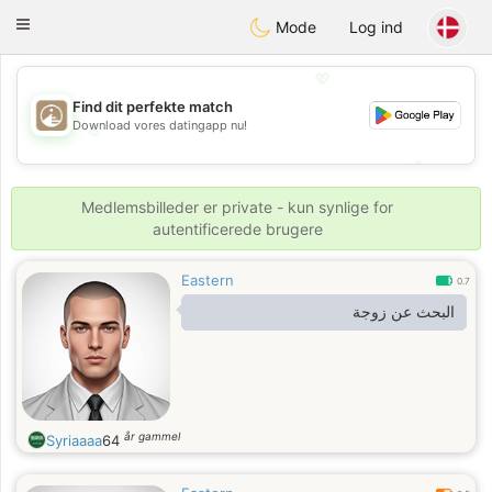
B
ahebik
Toggle
Mode
Log ind
navigation
💖
Find dit perfekte match
Download vores datingapp nu!
💖
💕
💕
Medlemsbilleder er private - kun synlige for
autentificerede brugere
Eastern
0.7
البحث عن زوجة
år gammel
Syriaaaa
64