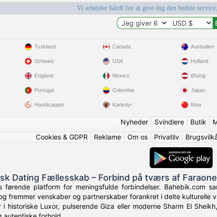
Vi arbejder hårdt for at give dig den bedste service
Tyskland
Canada
Australien
Schweiz
USA
Holland
England
Mexico
Østrig
Portugal
Colombia
Japan
Handicappet
Kæledyr
Kina
Nyheder
|
Svindlere
|
Butik
|
M
Cookies & GDPR
|
Reklame
|
Om os
|
Privatliv
|
Brugsvilk
isk Dating Fællesskab – Forbind på tværs af Faraon
førende platform for meningsfulde forbindelser. Bahebik.com samle
g fremmer venskaber og partnerskaber forankret i delte kulturelle v
i historiske Luxor, pulserende Giza eller moderne Sharm El Sheikh
 autentiske forhold.