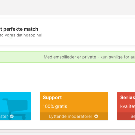
it perfekte match
d vores datingapp nu!
💖
💕
Medlemsbilleder er private - kun synlige for a
Support
Seriø
100% gratis
kvalite
ester
Lyttende moderatorer
Be