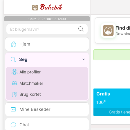
B
ahebik
Cairo 2026-08-08 12:00
Find d
Downloa
Hjem
Søg
Alle profiler
Matchmaker
Gratis
Brug kortet
%
100
Mine Beskeder
Gratis tjen
Chat