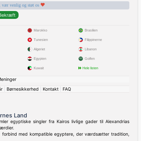
, vær venlig og støt os
Marokko
Brasilien
Tunesien
Filippinerne
Algeriet
Libanon
Egypten
Golfen
Kuwait
Hele listen
eninger
år
|
Børnesikkerhed
|
Kontakt
|
FAQ
ernes Land
r egyptiske singler fra Kairos livlige gader til Alexandrias
ærdier.
, forbind med kompatible egyptere, der værdsætter tradition,