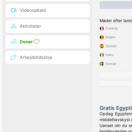
Videoopkald
Møder efter land
Aktiviteter
Frankrig
Belgien
Doner
Spanien
Italien
Arbejdstidslinje
Sverige
Gratis Egypt
Opdag Egyptens 
middelhavskyst o
Uanset om du er 
familieværdier og