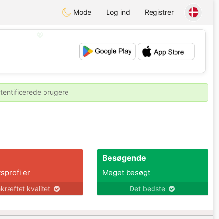
Mode
Log ind
Registrer
💖
💕
utentificerede brugere
s
Besøgende
tsprofiler
Meget besøgt
kræftet kvalitet
Det bedste