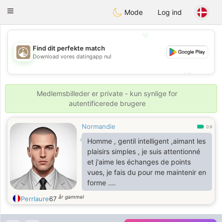
B
ahebik
Toggle
Mode
Log ind
navigation
💖
Find dit perfekte match
Download vores datingapp nu!
💖
💕
💕
Medlemsbilleder er private - kun synlige for
autentificerede brugere
Normandie
0.9
Homme , gentil intelligent ,aimant les
plaisirs simples , je suis attentionné
et j'aime les échanges de points
vues, je fais du pour me maintenir en
forme .
Je suis plutôt grand 180 cm pour 95
år gammel
Perrlaure
67
kilos ,je suis du signe zodiacale
capricorne