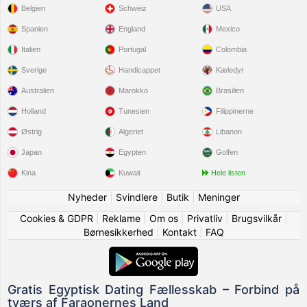
Belgien
Schweiz
USA
Spanien
England
Mexico
Italien
Portugal
Colombia
Sverige
Handicappet
Kæledyr
Australien
Marokko
Brasilien
Holland
Tunesien
Filippinerne
Østrig
Algeriet
Libanon
Japan
Egypten
Golfen
Kina
Kuwait
Hele listen
Nyheder
|
Svindlere
|
Butik
|
Meninger
Cookies & GDPR
|
Reklame
|
Om os
|
Privatliv
|
Brugsvilkår
|
Børnesikkerhed
|
Kontakt
|
FAQ
Gratis Egyptisk Dating Fællesskab – Forbind på
tværs af Faraonernes Land