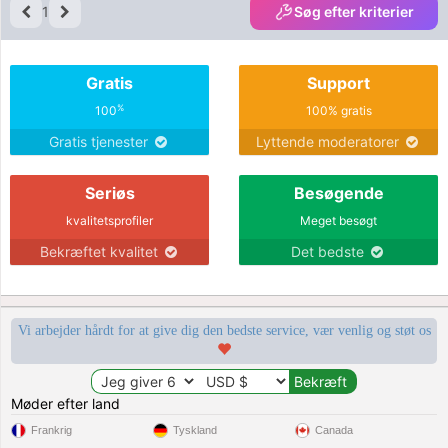
1
Søg efter kriterier
Gratis
Support
%
100
100% gratis
Gratis tjenester
Lyttende moderatorer
Seriøs
Besøgende
kvalitetsprofiler
Meget besøgt
Bekræftet kvalitet
Det bedste
Vi arbejder hårdt for at give dig den bedste service, vær venlig og støt os
Møder efter land
Frankrig
Tyskland
Canada