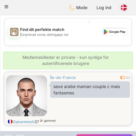
B
ahebik
Toggle
Mode
Log ind
navigation
💖
Find dit perfekte match
Download vores datingapp nu!
💖
💕
💕
Medlemsbilleder er private - kun synlige for
autentificerede brugere
Île-de-France
0.2
sexe arabe maman couple c mais
fantasmes
år gammel
Ganemmoh
37