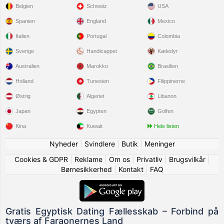
Belgien
Schweiz
USA
Spanien
England
Mexico
Italien
Portugal
Colombia
Sverige
Handicappet
Kæledyr
Australien
Marokko
Brasilien
Holland
Tunesien
Filippinerne
Østrig
Algeriet
Libanon
Japan
Egypten
Golfen
Kina
Kuwait
Hele listen
Nyheder
|
Svindlere
|
Butik
|
Meninger
Cookies & GDPR
|
Reklame
|
Om os
|
Privatliv
|
Brugsvilkår
|
Børnesikkerhed
|
Kontakt
|
FAQ
Gratis Egyptisk Dating Fællesskab – Forbind på
tværs af Faraonernes Land