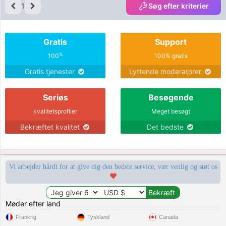
1
Søg efter kriterier
Gratis
Support
%
100
100% gratis
Gratis tjenester
Lyttende moderatorer
Seriøs
Besøgende
kvalitetsprofiler
Meget besøgt
Bekræftet kvalitet
Det bedste
Vi arbejder hårdt for at give dig den bedste service, vær venlig og støt os
Møder efter land
Frankrig
Tyskland
Canada