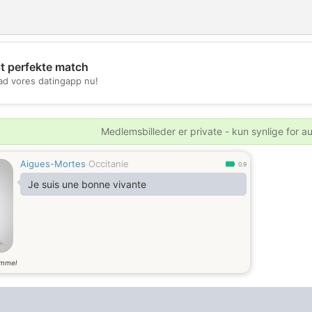
it perfekte match
d vores datingapp nu!
💖
💕
Medlemsbilleder er private - kun synlige for a
Aigues-Mortes
Occitanie
0.9
Je suis une bonne vivante
ammel