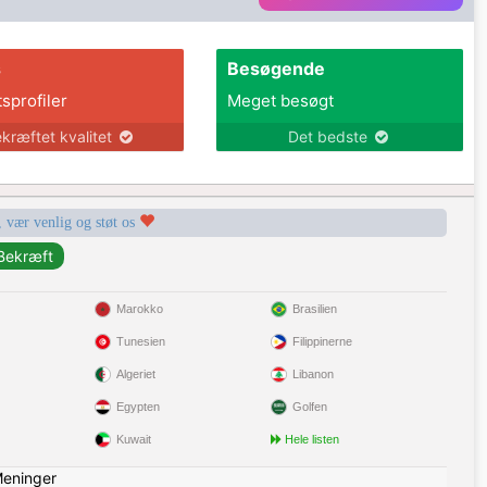
s
Besøgende
tsprofiler
Meget besøgt
kræftet kvalitet
Det bedste
, vær venlig og støt os
Marokko
Brasilien
Tunesien
Filippinerne
Algeriet
Libanon
Egypten
Golfen
Kuwait
Hele listen
eninger