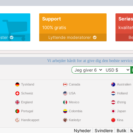
Support
Seriø
100% gratis
kvalite
ester
Lyttende moderatorer
Be
Vi arbejder hårdt for at give dig den bedste service
Tyskland
Canada
Australien
Schweiz
USA
Holland
England
Mexico
Østrig
Portugal
Colombia
Japan
Handicappet
Kæledyr
Kina
Nyheder
|
Svindlere
|
Butik
|
M