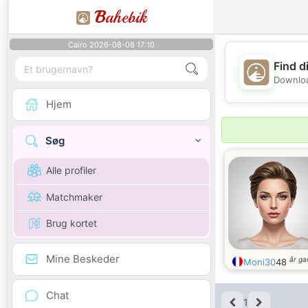
B
ahebik
Cairo 2026-08-08 17:10
Find d
Downloa
Hjem
Søg
Alle profiler
Matchmaker
Brug kortet
Mine Beskeder
år g
Moni30
48
Chat
1