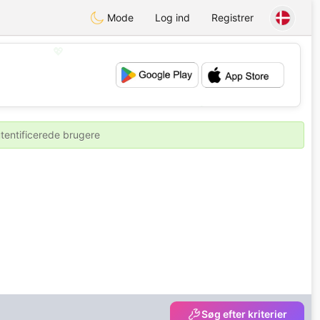
Mode
Log ind
Registrer
💖
💕
utentificerede brugere
Søg efter kriterier