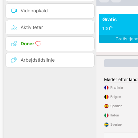
Videoopkald
Gratis
Aktiviteter
%
100
Gratis tjen
Doner
Arbejdstidslinje
Møder efter land
Frankrig
Belgien
Spanien
Italien
Sverige