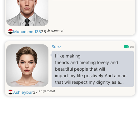
år gammel
Muhammed38
26
Suez
0.8
I like making
friends and meeting lovely and
beautiful people that will
impart my life positively.And a man
that will respect my dignity as a
woman
år gammel
Ashleybur
37