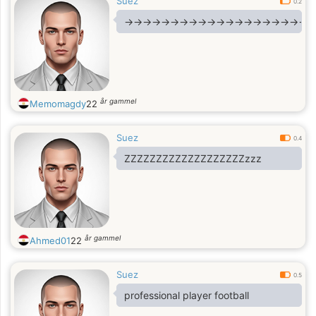
Suez
0.2
→→→→→→→→→→→→→→→→→→→→m
år gammel
Memomagdy
22
Suez
0.4
ZZZZZZZZZZZZZZZZZZZzzz
år gammel
Ahmed01
22
Suez
0.5
professional player football