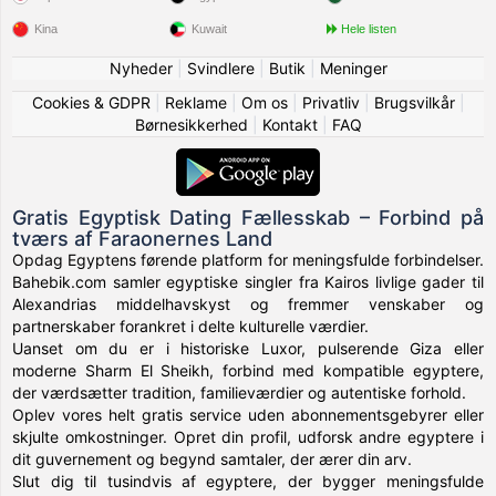
Kina
Kuwait
Hele listen
Nyheder
|
Svindlere
|
Butik
|
Meninger
Cookies & GDPR
|
Reklame
|
Om os
|
Privatliv
|
Brugsvilkår
|
Børnesikkerhed
|
Kontakt
|
FAQ
Gratis Egyptisk Dating Fællesskab – Forbind på
tværs af Faraonernes Land
Opdag Egyptens førende platform for meningsfulde forbindelser.
Bahebik.com samler egyptiske singler fra Kairos livlige gader til
Alexandrias middelhavskyst og fremmer venskaber og
partnerskaber forankret i delte kulturelle værdier.
Uanset om du er i historiske Luxor, pulserende Giza eller
moderne Sharm El Sheikh, forbind med kompatible egyptere,
der værdsætter tradition, familieværdier og autentiske forhold.
Oplev vores helt gratis service uden abonnementsgebyrer eller
skjulte omkostninger. Opret din profil, udforsk andre egyptere i
dit guvernement og begynd samtaler, der ærer din arv.
Slut dig til tusindvis af egyptere, der bygger meningsfulde