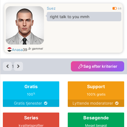
Suez
0.5
right talk to you mmh
år gammel
Anasa
39
1
Søg efter kriterier
Gratis
Support
%
100
100% gratis
Gratis tjenester
Lyttende moderatorer
Seriøs
Besøgende
kvalitetsprofiler
Meget besøgt