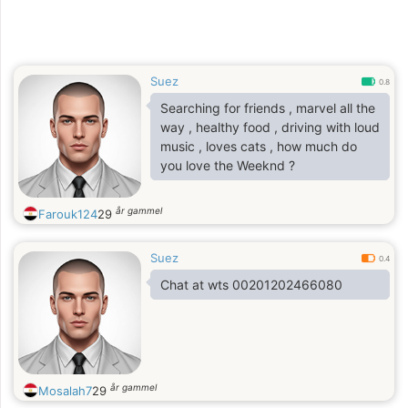
Suez
0.8
Searching for friends , marvel all the
way , healthy food , driving with loud
music , loves cats , how much do
you love the Weeknd ?
år gammel
Farouk124
29
Suez
0.4
Chat at wts 00201202466080
år gammel
Mosalah7
29