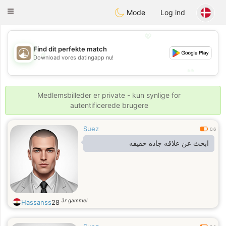
B
ahebik
Toggle
Mode
Log ind
navigation
💖
Find dit perfekte match
💖
Download vores datingapp nu!
💕
💕
Medlemsbilleder er private - kun synlige for
autentificerede brugere
Suez
0.6
ابحث عن علاقه جاده حقيقه
år gammel
Hassanss
28