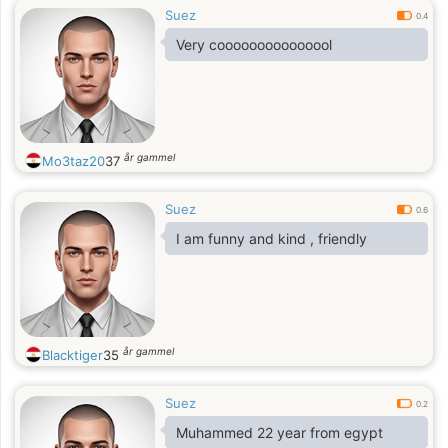
Suez
0.4
Very cooooooooooooool
år gammel
Mo3taz20
37
Suez
0.6
I am funny and kind , friendly
år gammel
Blacktiger
35
Suez
0.2
Muhammed 22 year from egypt