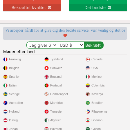
Bekræftet kvalitet
Det bedste
Vi arbejder hårdt for at give dig den bedste service, vær venlig og støt os
Møder efter land
Frankrig
Tyskland
Canada
Belgien
Schweiz
USA
Spanien
England
Mexico
Italien
Portugal
Colombia
Sverige
Handicappet
Kæledyr
Australien
Marokko
Brasilien
Holland
Tunesien
Filippinerne
Østrig
Algeriet
Libanon
Japan
Egypten
Golfen