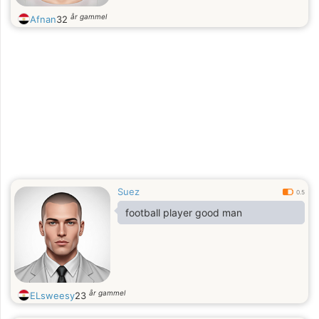
år gammel
Afnan
32
Suez
0.5
football player good man
år gammel
ELsweesy
23