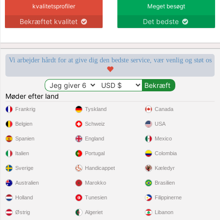
kvalitetsprofiler
Meget besøgt
Bekræftet kvalitet
Det bedste
Vi arbejder hårdt for at give dig den bedste service, vær venlig og støt os
Møder efter land
Frankrig
Tyskland
Canada
Belgien
Schweiz
USA
Spanien
England
Mexico
Italien
Portugal
Colombia
Sverige
Handicappet
Kæledyr
Australien
Marokko
Brasilien
Holland
Tunesien
Filippinerne
Østrig
Algeriet
Libanon