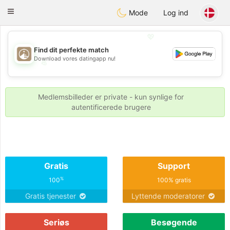
B
ahebik
Toggle
Mode
Log ind
navigation
💖
Find dit perfekte match
Download vores datingapp nu!
💖
💕
💕
Medlemsbilleder er private - kun synlige for
autentificerede brugere
Gratis
Support
%
100
100% gratis
Gratis tjenester
Lyttende moderatorer
Seriøs
Besøgende