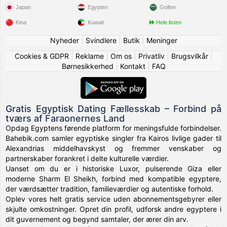
Japan
Egypten
Golfen
Kina
Kuwait
Hele listen
Nyheder
|
Svindlere
|
Butik
|
Meninger
Cookies & GDPR
|
Reklame
|
Om os
|
Privatliv
|
Brugsvilkår
|
Børnesikkerhed
|
Kontakt
|
FAQ
Gratis Egyptisk Dating Fællesskab – Forbind på
tværs af Faraonernes Land
Opdag Egyptens førende platform for meningsfulde forbindelser.
Bahebik.com samler egyptiske singler fra Kairos livlige gader til
Alexandrias middelhavskyst og fremmer venskaber og
partnerskaber forankret i delte kulturelle værdier.
Uanset om du er i historiske Luxor, pulserende Giza eller
moderne Sharm El Sheikh, forbind med kompatible egyptere,
der værdsætter tradition, familieværdier og autentiske forhold.
Oplev vores helt gratis service uden abonnementsgebyrer eller
skjulte omkostninger. Opret din profil, udforsk andre egyptere i
dit guvernement og begynd samtaler, der ærer din arv.