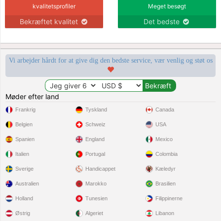
kvalitetsprofiler
Meget besøgt
Bekræftet kvalitet
Det bedste
Vi arbejder hårdt for at give dig den bedste service, vær venlig og støt os
Møder efter land
Frankrig
Tyskland
Canada
Belgien
Schweiz
USA
Spanien
England
Mexico
Italien
Portugal
Colombia
Sverige
Handicappet
Kæledyr
Australien
Marokko
Brasilien
Holland
Tunesien
Filippinerne
Østrig
Algeriet
Libanon