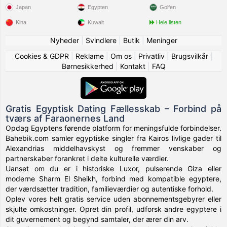
Japan
Egypten
Golfen
Kina
Kuwait
Hele listen
Nyheder
|
Svindlere
|
Butik
|
Meninger
Cookies & GDPR
|
Reklame
|
Om os
|
Privatliv
|
Brugsvilkår
|
Børnesikkerhed
|
Kontakt
|
FAQ
Gratis Egyptisk Dating Fællesskab – Forbind på
tværs af Faraonernes Land
Opdag Egyptens førende platform for meningsfulde forbindelser.
Bahebik.com samler egyptiske singler fra Kairos livlige gader til
Alexandrias middelhavskyst og fremmer venskaber og
partnerskaber forankret i delte kulturelle værdier.
Uanset om du er i historiske Luxor, pulserende Giza eller
moderne Sharm El Sheikh, forbind med kompatible egyptere,
der værdsætter tradition, familieværdier og autentiske forhold.
Oplev vores helt gratis service uden abonnementsgebyrer eller
skjulte omkostninger. Opret din profil, udforsk andre egyptere i
dit guvernement og begynd samtaler, der ærer din arv.