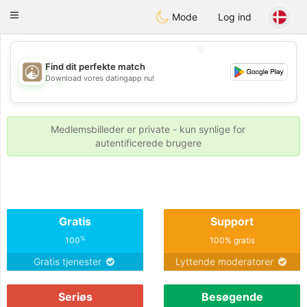
B
ahebik
Toggle
Mode
Log ind
navigation
💖
Find dit perfekte match
Download vores datingapp nu!
💖
💕
💕
Medlemsbilleder er private - kun synlige for
autentificerede brugere
Gratis
Support
%
100
100% gratis
Gratis tjenester
Lyttende moderatorer
Seriøs
Besøgende