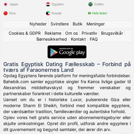
Japan
Egypten
Golfen
Kina
Kuwait
Hele listen
Nyheder
|
Svindlere
|
Butik
|
Meninger
Cookies & GDPR
|
Reklame
|
Om os
|
Privatliv
|
Brugsvilkår
|
Børnesikkerhed
|
Kontakt
|
FAQ
Gratis Egyptisk Dating Fællesskab – Forbind på
tværs af Faraonernes Land
Opdag Egyptens førende platform for meningsfulde forbindelser.
Bahebik.com samler egyptiske singler fra Kairos livlige gader til
Alexandrias middelhavskyst og fremmer venskaber og
partnerskaber forankret i delte kulturelle værdier.
Uanset om du er i historiske Luxor, pulserende Giza eller
moderne Sharm El Sheikh, forbind med kompatible egyptere,
der værdsætter tradition, familieværdier og autentiske forhold.
Oplev vores helt gratis service uden abonnementsgebyrer eller
skjulte omkostninger. Opret din profil, udforsk andre egyptere i
dit guvernement og begynd samtaler, der ærer din arv.