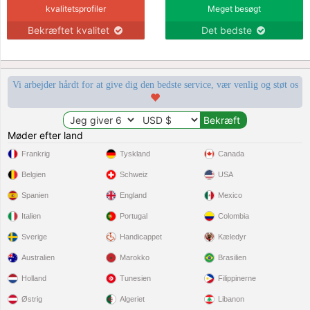
kvalitetsprofiler
Meget besøgt
Bekræftet kvalitet
Det bedste
Vi arbejder hårdt for at give dig den bedste service, vær venlig og støt os
Møder efter land
Frankrig
Tyskland
Canada
Belgien
Schweiz
USA
Spanien
England
Mexico
Italien
Portugal
Colombia
Sverige
Handicappet
Kæledyr
Australien
Marokko
Brasilien
Holland
Tunesien
Filippinerne
Østrig
Algeriet
Libanon