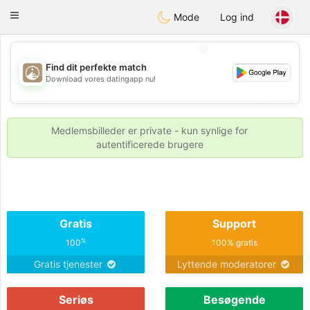
B
ahebik
Toggle
Mode
Log ind
navigation
💖
Find dit perfekte match
Download vores datingapp nu!
💖
💕
💕
Medlemsbilleder er private - kun synlige for
autentificerede brugere
Gratis
Support
%
100
100% gratis
Gratis tjenester
Lyttende moderatorer
Seriøs
Besøgende