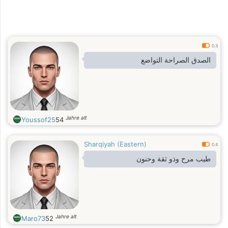
0.3
الصدق الصراحة التواضع
Jahre alt
Youssof25
54
Sharqiyah (Eastern)
0.4
طيب مرح وذو ثقة وحنون
Jahre alt
Maro73
52