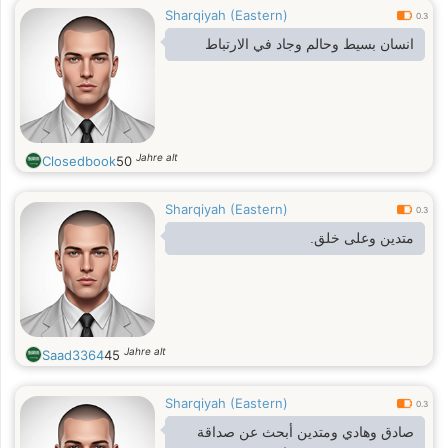
Sharqiyah (Eastern)
0.3
انسان بسيط وحالم وجاد في الارتباط
Jahre alt
Closedbook
50
Sharqiyah (Eastern)
0.3
متدين وعلى خلق.
Jahre alt
Saad3364
45
Sharqiyah (Eastern)
0.3
صادق وهادي ومتدين أبحث عن صداقة