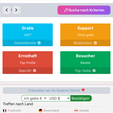
1
Suche nach Kriterien
Gratis
Support
%
100
100% gratis
Gratisdienste
Moderation
Ernsthaft
Besucher
Top-Profile
Beliebt
Geprüft
Top-Seite
Unterstütze uns für besseren Service
Treffen nach Land
Frankreich
Deutschland
Kanada