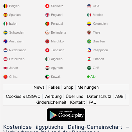
Belgien
Schweiz
USA
Spanien
England
Mexiko
Italien
Portugal
Kolumbien
Schweden
Behinderte
Tiere
Australien
Marokko
Brasilien
Niederlande
Tunesien
Philippinen
Österreich
Algerien
Libanon
Japan
Ägypten
Golf
China
Kuwait
Alle
News
|
Fakes
|
Shop
|
Meinungen
Cookies & DSGVO
|
Werbung
|
Über uns
|
Datenschutz
|
AGB
|
Kindersicherheit
|
Kontakt
|
FAQ
Kostenlose ägyptische Dating-Gemeinschaft –