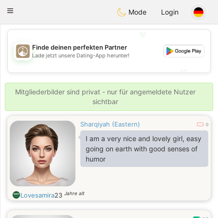
B
ahebik
Toggle
Mode
Login
navigation
💖
Finde deinen perfekten Partner
💖
Lade jetzt unsere Dating-App herunter!
💕
💕
Mitgliederbilder sind privat - nur für angemeldete Nutzer
sichtbar
Sharqiyah (Eastern)
0
I am a very nice and lovely girl, easy
going on earth with good senses of
humor
Jahre alt
Lovesamira
23