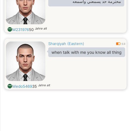
محترمة حد يسمعني واسمعه
Jahre alt
M231976
50
Sharqiyah (Eastern)
0.3
when talk with me you know all thing
Jahre alt
Medo5469
35