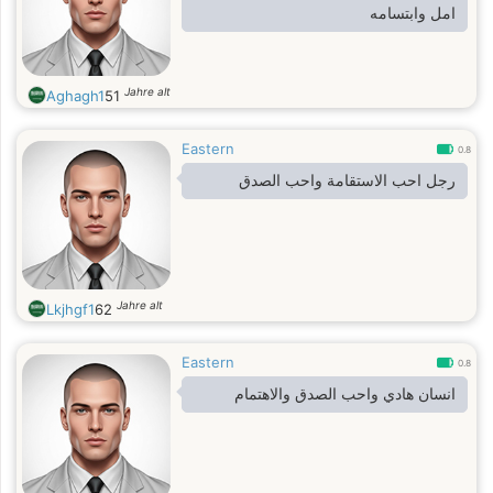
امل وابتسامه
Jahre alt
Aghagh1
51
Eastern
0.8
رجل احب الاستقامة واحب الصدق
Jahre alt
Lkjhgf1
62
Eastern
0.8
انسان هادي واحب الصدق والاهتمام