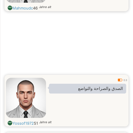
Jahre alt
Mahmoudc
46
0.3
الصدق والصراحة والتواضع
Jahre alt
Yossof1972
51