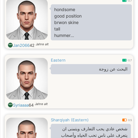
0.7
hondsome
good position
brwon skine
tall
hummer
football player
Jahre alt
Jan2066
42
Eastern
0.7
البحث عن زوجة
Jahre alt
Syriaaaa
64
Sharqiyah (Eastern)
0.5
شخص عادي يحب التعارف ويتمنى ان
يتعرف على ناس تحب الحياه وأصحاب