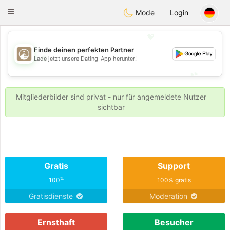
B
ahebik
Toggle
Mode
Login
navigation
💖
Finde deinen perfekten Partner
💖
Lade jetzt unsere Dating-App herunter!
💕
💕
Mitgliederbilder sind privat - nur für angemeldete Nutzer
sichtbar
Gratis
Support
%
100
100% gratis
Gratisdienste
Moderation
Ernsthaft
Besucher