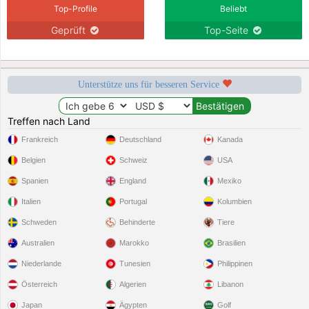
Top-Profile
Beliebt
Geprüft
Top-Seite
Unterstütze uns für besseren Service
Treffen nach Land
Frankreich
Deutschland
Kanada
Belgien
Schweiz
USA
Spanien
England
Mexiko
Italien
Portugal
Kolumbien
Schweden
Behinderte
Tiere
Australien
Marokko
Brasilien
Niederlande
Tunesien
Philippinen
Österreich
Algerien
Libanon
Japan
Ägypten
Golf