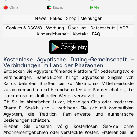
China
Kuwait
Alle
News
|
Fakes
|
Shop
|
Meinungen
Cookies & DSGVO
|
Werbung
|
Über uns
|
Datenschutz
|
AGB
|
Kindersicherheit
|
Kontakt
|
FAQ
Kostenlose ägyptische Dating-Gemeinschaft –
Verbindungen im Land der Pharaonen
Entdecken Sie Ägyptens führende Plattform für bedeutungsvolle
Verbindungen. Bahebik.com bringt ägyptische Singles von
Kairos belebten Straßen bis zu Alexandrias Mittelmeerküste
zusammen und fördert Freundschaften und Partnerschaften, die
in gemeinsamen kulturellen Werten verwurzelt sind.
Ob Sie im historischen Luxor, lebendigen Giza oder modernen
Sharm El Sheikh sind – verbinden Sie sich mit kompatiblen
Ägyptern, die Tradition, Familienwerte und authentische
Beziehungen schätzen.
Erleben Sie unseren völlig kostenlosen Service ohne
Abonnementgebühren oder versteckte Kosten. Erstellen Sie Ihr