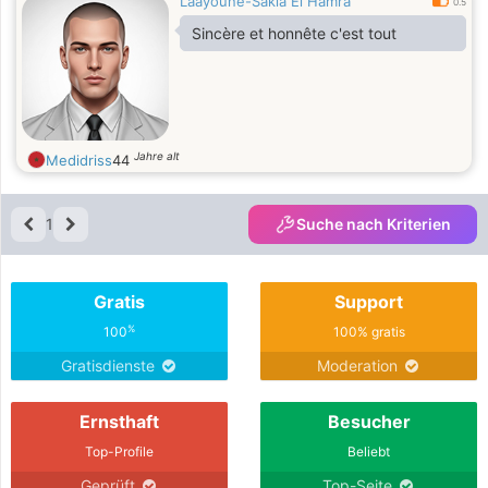
Laâyoune-Sakia El Hamra
0.5
Sincère et honnête c'est tout
Jahre alt
Medidriss
44
1
Suche nach Kriterien
Gratis
Support
%
100
100% gratis
Gratisdienste
Moderation
Ernsthaft
Besucher
Top-Profile
Beliebt
Geprüft
Top-Seite