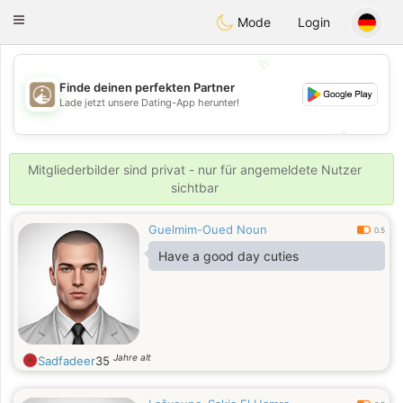
B
ahebik
Toggle
Mode
Login
navigation
💖
Finde deinen perfekten Partner
Lade jetzt unsere Dating-App herunter!
💖
💕
💕
Mitgliederbilder sind privat - nur für angemeldete Nutzer
sichtbar
Guelmim-Oued Noun
0.5
Have a good day cuties
Jahre alt
Sadfadeer
35