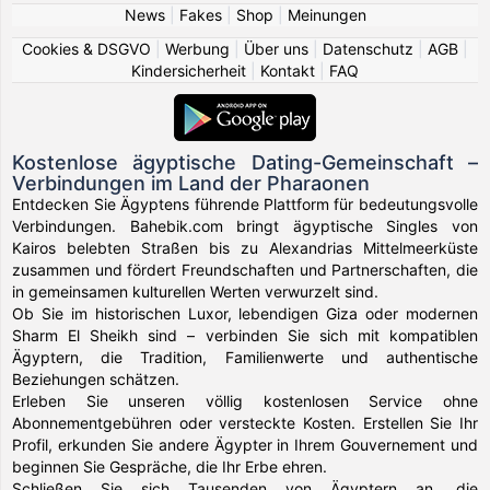
News
|
Fakes
|
Shop
|
Meinungen
Cookies & DSGVO
|
Werbung
|
Über uns
|
Datenschutz
|
AGB
|
Kindersicherheit
|
Kontakt
|
FAQ
Kostenlose ägyptische Dating-Gemeinschaft –
Verbindungen im Land der Pharaonen
Entdecken Sie Ägyptens führende Plattform für bedeutungsvolle
Verbindungen. Bahebik.com bringt ägyptische Singles von
Kairos belebten Straßen bis zu Alexandrias Mittelmeerküste
zusammen und fördert Freundschaften und Partnerschaften, die
in gemeinsamen kulturellen Werten verwurzelt sind.
Ob Sie im historischen Luxor, lebendigen Giza oder modernen
Sharm El Sheikh sind – verbinden Sie sich mit kompatiblen
Ägyptern, die Tradition, Familienwerte und authentische
Beziehungen schätzen.
Erleben Sie unseren völlig kostenlosen Service ohne
Abonnementgebühren oder versteckte Kosten. Erstellen Sie Ihr
Profil, erkunden Sie andere Ägypter in Ihrem Gouvernement und
beginnen Sie Gespräche, die Ihr Erbe ehren.
Schließen Sie sich Tausenden von Ägyptern an, die