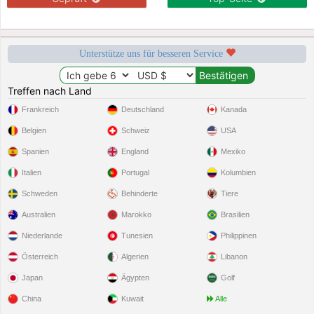
Unterstütze uns für besseren Service
Treffen nach Land
Frankreich
Deutschland
Kanada
Belgien
Schweiz
USA
Spanien
England
Mexiko
Italien
Portugal
Kolumbien
Schweden
Behinderte
Tiere
Australien
Marokko
Brasilien
Niederlande
Tunesien
Philippinen
Österreich
Algerien
Libanon
Japan
Ägypten
Golf
China
Kuwait
Alle