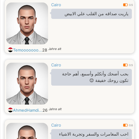
Cairo
0.5
ياريت صداقه من القلب علي الابيض
Jahre alt
Temooooooo...
28
Cairo
0.5
بحب أضحك وأتكلم وأسمع، أهم حاجة
تكون روحك خفيفة 😌
Jahre alt
AhmedHamdi...
26
Cairo
0.6
احب المغامرات والسفر وتجربة الاشياء