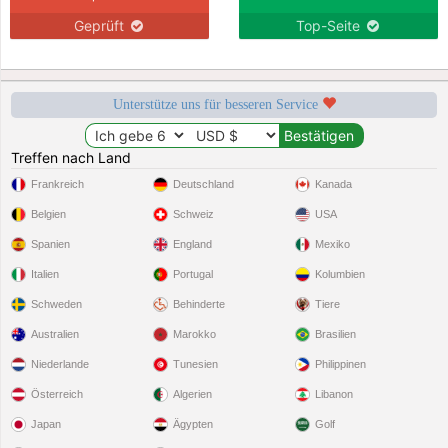
Geprüft
Top-Seite
Unterstütze uns für besseren Service
Treffen nach Land
Frankreich
Deutschland
Kanada
Belgien
Schweiz
USA
Spanien
England
Mexiko
Italien
Portugal
Kolumbien
Schweden
Behinderte
Tiere
Australien
Marokko
Brasilien
Niederlande
Tunesien
Philippinen
Österreich
Algerien
Libanon
Japan
Ägypten
Golf