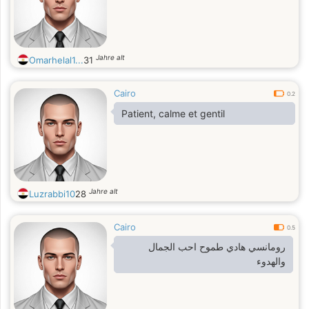
Jahre alt
Omarhelal1...
31
Cairo
0.2
Patient, calme et gentil
Jahre alt
Luzrabbi10
28
Cairo
0.5
رومانسي هادي طموح احب الجمال
والهدوء