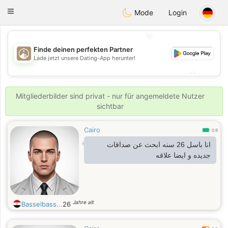
B
ahebik
Toggle
Mode
Login
navigation
💖
Finde deinen perfekten Partner
💖
Lade jetzt unsere Dating-App herunter!
💕
💕
Mitgliederbilder sind privat - nur für angemeldete Nutzer
sichtbar
Cairo
0.9
انا باسل 26 سنه ابحث عن صداقات
جديده و ايضا علاقه
Jahre alt
Basselbass...
26