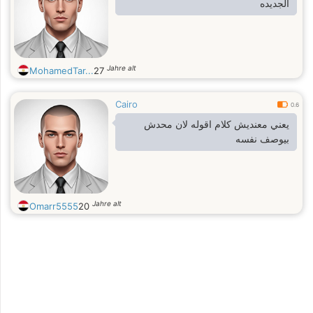
الجديده
Jahre alt
MohamedTar...
27
Cairo
0.6
يعني معنديش كلام اقوله لان محدش
بيوصف نفسه
Jahre alt
Omarr5555
20