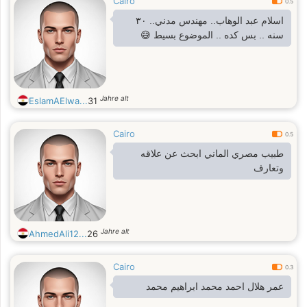
Cairo
0.5
اسلام عبد الوهاب.. مهندس مدني.. ٣٠
سنه .. بس كده .. الموضوع بسيط 😅
Jahre alt
EslamAElwa...
31
Cairo
0.5
طبيب مصري الماني ابحث عن علاقه
وتعارف
Jahre alt
AhmedAli12...
26
Cairo
0.3
عمر هلال احمد محمد ابراهيم محمد