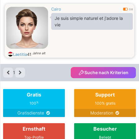
Cairo
0.6
Je suis simple naturel et j'adore la
vie
Jahre alt
Laetitia
41
1
Suche nach Kriterien
Gratis
Support
%
100
100% gratis
Gratisdienste
Moderation
Ernsthaft
Besucher
Top-Profile
Beliebt