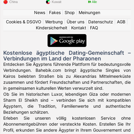
China
Kuwait
Alle
News
|
Fakes
|
Shop
|
Meinungen
Cookies & DSGVO
|
Werbung
|
Über uns
|
Datenschutz
|
AGB
|
Kindersicherheit
|
Kontakt
|
FAQ
Kostenlose ägyptische Dating-Gemeinschaft –
Verbindungen im Land der Pharaonen
Entdecken Sie Ägyptens führende Plattform für bedeutungsvolle
Verbindungen. Bahebik.com bringt ägyptische Singles von
Kairos belebten Straßen bis zu Alexandrias Mittelmeerküste
zusammen und fördert Freundschaften und Partnerschaften, die
in gemeinsamen kulturellen Werten verwurzelt sind.
Ob Sie im historischen Luxor, lebendigen Giza oder modernen
Sharm El Sheikh sind – verbinden Sie sich mit kompatiblen
Ägyptern, die Tradition, Familienwerte und authentische
Beziehungen schätzen.
Erleben Sie unseren völlig kostenlosen Service ohne
Abonnementgebühren oder versteckte Kosten. Erstellen Sie Ihr
Profil, erkunden Sie andere Ägypter in Ihrem Gouvernement und