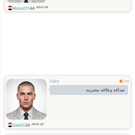
Jahre alt
Moka251
44
Cairo
0.5
صداقه وعلاقه محترمه
Jahre alt
SaidSs
34