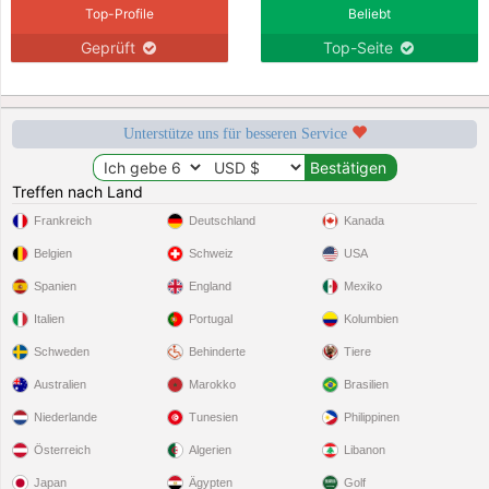
Top-Profile
Beliebt
Geprüft
Top-Seite
Unterstütze uns für besseren Service
Treffen nach Land
Frankreich
Deutschland
Kanada
Belgien
Schweiz
USA
Spanien
England
Mexiko
Italien
Portugal
Kolumbien
Schweden
Behinderte
Tiere
Australien
Marokko
Brasilien
Niederlande
Tunesien
Philippinen
Österreich
Algerien
Libanon
Japan
Ägypten
Golf