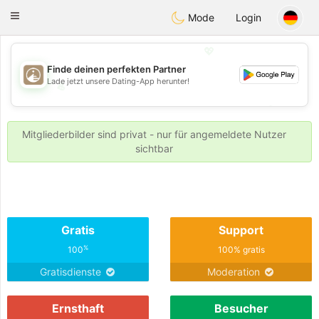
B
ahebik
Toggle
Mode
Login
navigation
💖
Finde deinen perfekten Partner
Lade jetzt unsere Dating-App herunter!
💖
💕
💕
Mitgliederbilder sind privat - nur für angemeldete Nutzer
sichtbar
Gratis
Support
%
100
100% gratis
Gratisdienste
Moderation
Ernsthaft
Besucher