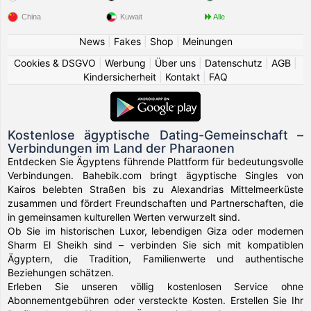
China
Kuwait
Alle
News
|
Fakes
|
Shop
|
Meinungen
Cookies & DSGVO
|
Werbung
|
Über uns
|
Datenschutz
|
AGB
|
Kindersicherheit
|
Kontakt
|
FAQ
Kostenlose ägyptische Dating-Gemeinschaft –
Verbindungen im Land der Pharaonen
Entdecken Sie Ägyptens führende Plattform für bedeutungsvolle
Verbindungen. Bahebik.com bringt ägyptische Singles von
Kairos belebten Straßen bis zu Alexandrias Mittelmeerküste
zusammen und fördert Freundschaften und Partnerschaften, die
in gemeinsamen kulturellen Werten verwurzelt sind.
Ob Sie im historischen Luxor, lebendigen Giza oder modernen
Sharm El Sheikh sind – verbinden Sie sich mit kompatiblen
Ägyptern, die Tradition, Familienwerte und authentische
Beziehungen schätzen.
Erleben Sie unseren völlig kostenlosen Service ohne
Abonnementgebühren oder versteckte Kosten. Erstellen Sie Ihr