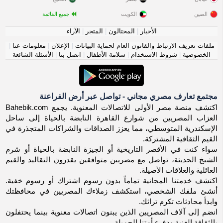
الصين
الكويت
جميع القائمة
الأخبار
|
المحتالون
|
المتجر
|
الآراء
ملفات تعريف الارتباط والقانون العام لحماية البيانات
|
الإعلان
|
معلومات عنا
|
الخصوصية
|
شروط الاستخدام
|
سلامة الأطفال
|
اتصل بنا
|
الأسئلة الشائعة
مجتمع تعارف مصري مجاني - تواصل عبر أرض الفراعنة
اكتشف منصة مصر الأولى للاتصالات المعنوية. يجمع Bahebik.com
العزاب المصريين من شوارع القاهرة النابضة بالحياة إلى ساحل
الإسكندرية المتوسطي، مما يعزز الصداقات والشراكات المتجذرة في
القيم الثقافية المشتركة.
سواء كنت في الأقصر التاريخية أو الجيزة النابضة بالحياة أو شرم
الشيخ الحديثة، تواصل مع مصريين متوافقين يقدرون التقاليد والقيم
العائلية والعلاقات الأصيلة.
اكتشف خدمتنا المجانية تماماً بدون رسوم اشتراك أو رسوم خفية.
أنشئ ملفك الشخصي، استكشف زملاءك المصريين في محافظتك
وابدأ محادثات تكرم تراثك.
انضم إلى آلاف المصريين الذين يبنون اتصالات معنوية بينما يحتفلون
بالثقافة الغنية ودفء أمتنا الجميلة.