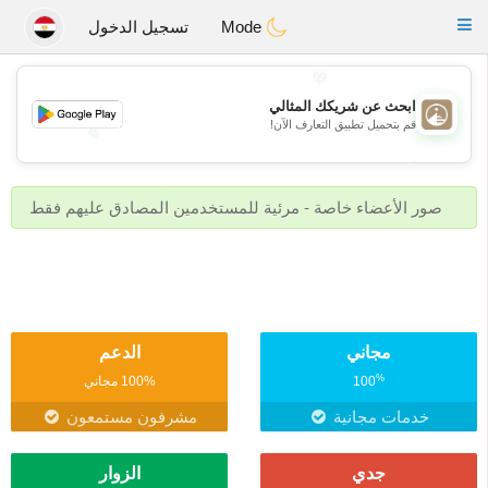
B
ahebik
Toggle
Mode
تسجيل الدخول
navigation
💖
ابحث عن شريكك المثالي
قم بتحميل تطبيق التعارف الآن!
💖
💕
💕
صور الأعضاء خاصة - مرئية للمستخدمين المصادق عليهم فقط
مجاني
الدعم
%
100
100% مجاني
خدمات مجانية
مشرفون مستمعون
جدي
الزوار