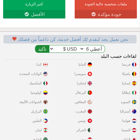
ملفات شخصية عالية الجودة
كثير الزيارة
جودة مؤكدة
الأفضل
نحن نعمل بجد لنقدم لك أفضل خدمة، كن داعماً من فضلك
لقاءات حسب البلد
فرنسا
ألمانيا
كندا
بلجيكا
سويسرا
الولايات المتحدة
إسبانيا
إنجلترا
المكسيك
إيطاليا
البرتغال
كولومبيا
السويد
المعاقين
الحيوانات الأليفة
أستراليا
المغرب
البرازيل
هولندا
تونس
الفلبين
النمسا
الجزائر
لبنان
اليابان
مصر
الخليج